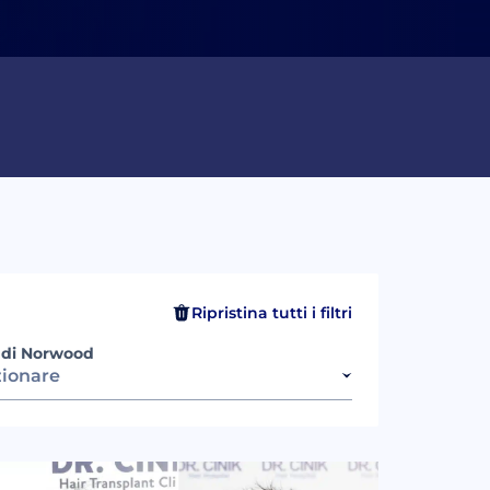
Ripristina tutti i filtri
 di Norwood
zionare