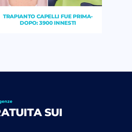
TRAPIANTO CAPELLI FUE PRIMA-
DOPO: 3900 INNESTI
igenze
ATUITA SUI