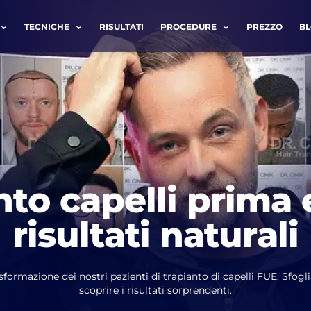
TECNICHE
RISULTATI
PROCEDURE
PREZZO
B
ATTACI
Cognome *
nto capelli prima 
risultati naturali
Telefono *
asformazione dei nostri pazienti di trapianto di capelli FUE. Sfogl
scoprire i risultati sorprendenti.
letto e accetto i termini della
politica sulla privacy
.