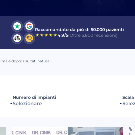
letto e accetto il Consenso al
Messaggio Elettronico
mmerciale
.
Raccomandato da più di 50.000 pazienti
4,9/5
(Oltre 5.800 recensioni)
INVIA
rima e dopo: risultati naturali
Numero di impianti
Scala
Selezionare
Sele