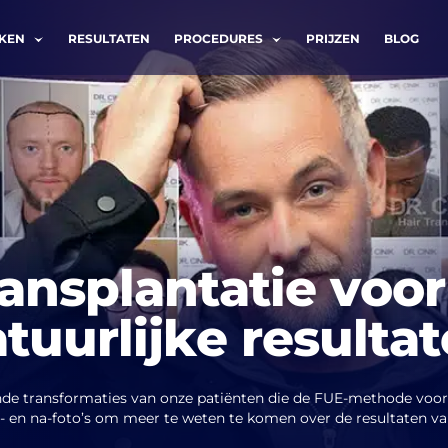
EKEN
RESULTATEN
PROCEDURES
PRIJZEN
BLOG
MIJ TERUG
Achternaam *
ansplantatie voor
tuurlijke resulta
Telefoon *
de transformaties van onze patiënten die de FUE-methode voor
- en na-foto’s om meer te weten te komen over de resultaten va
heb de
privacy policy
gelezen en ga akkoord.