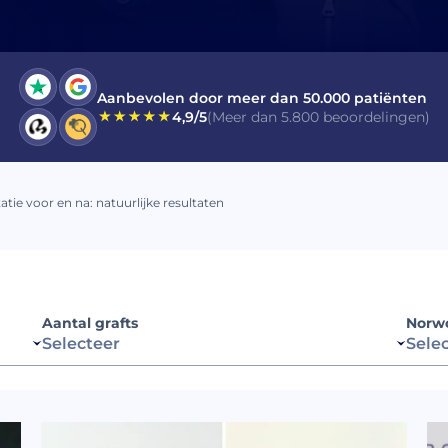
heb de Toestemming voor
Commerciële Elektronische B
ezen en geaccepteerd.
Aanbevolen door meer dan 50.000 patiënten
4,9/5
(Meer dan 5.800 beoordelingen)
VERSTUUR
tie voor en na: natuurlijke resultaten
Aantal grafts
Norw
Selecteer
Sele