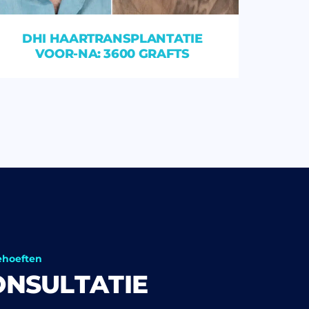
DHI HAARTRANSPLANTATIE
VOOR-NA: 3600 GRAFTS
ehoeften
ONSULTATIE