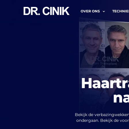
OVER ONS
TECHNI
BEL 
Naam*
Haartr
na
E-mail *
Bekijk de verbazingwekken
ondergaan. Bekijk de voor
Ik 