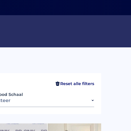
erichten
Reset alle filters
ood Schaal
cteer