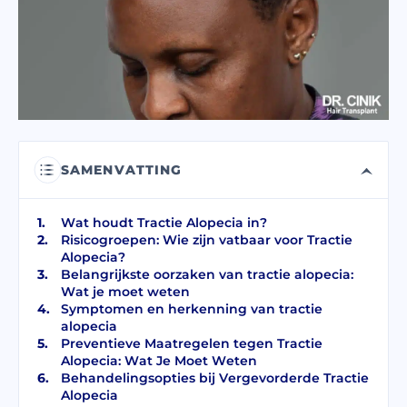
Ik heb de
privacy policy
gelezen en ga akkoord.
Ik heb de Toestemming voor
Commerciële Elektronische Berichten
gelezen en geaccepteerd.
VERSTUUR
SAMENVATTING
Wat houdt Tractie Alopecia in?
Risicogroepen: Wie zijn vatbaar voor Tractie
Alopecia?
Belangrijkste oorzaken van tractie alopecia:
Wat je moet weten
Symptomen en herkenning van tractie
alopecia
Preventieve Maatregelen tegen Tractie
Alopecia: Wat Je Moet Weten
Behandelingsopties bij Vergevorderde Tractie
Alopecia