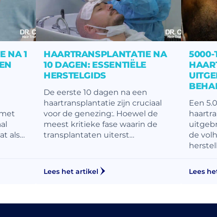
 NA 1
HAARTRANSPLANTATIE NA
5000
 EN
10 DAGEN: ESSENTIËLE
HAAR
HERSTELGIDS
UITGE
BEHA
De eerste 10 dagen na een
haartransplantatie zijn cruciaal
Een 5.
 met
voor de genezing:. Hoewel de
haartra
al
meest kritieke fase waarin de
uitgebr
t als…
transplantaten uiterst…
de vol
herstell
Lees het artikel
Lees het