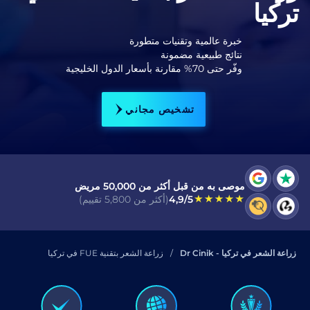
تركيا
لقد قرأت وأوافق على شروط
سياسة الخصوصية
.
خبرة عالمية وتقنيات متطورة
نتائج طبيعية مضمونة
لقد قرأت وقبلت الموافقة على
وفّر حتى 70% مقارنة بأسعار الدول الخليجية
الرسالة الإلكترونية التجارية
تشخيص مجاني
أرسل
موصى به من قبل أكثر من 50,000 مريض
4,9/5
(أكثر من 5,800 تقييم)
زراعة الشعر في تركيا - Dr Cinik
زراعة الشعر بتقنية FUE في تركيا