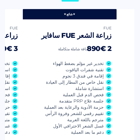
شائع
FUE
FUE
زراعة الشعر FUE سافاير
زراعة الشعر 
3 990€
2 890€
باقة شاملة متكاملة
تخدير غير مؤلم بضغط الهواء
تخدير 
تقنية شفرات الياقوت
استخر
إقامة في فندق 3 نجوم
إقامة ف
نقل خاص من المطار إلى العيادة
نقل خ
استشارة شاملة
استشا
فحص الدم قبل العملية
فحص ا
جلسة علاج PRP متقدمة
جلسة علاج 
ة
حزمة الأدوية والرعاية بعد العملية
حزمة ا
تقييم رقمي للشعر وفروة الرأس
تقييم
مترجم باللغة العربية
مترجم 
غسل الشعر الاحترافي الأول
غسل ا
دعم ما بعد العملية
دعم ما