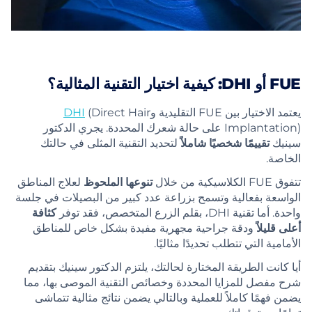
FUE أو DHI: كيفية اختيار التقنية المثالية؟
يعتمد الاختيار بين FUE التقليدية و
(Direct Hair
DHI
Implantation) على حالة شعرك المحددة. يجري الدكتور
سينيك
تقييمًا شخصيًا شاملاً
لتحديد التقنية المثلى في حالتك
الخاصة.
تتفوق FUE الكلاسيكية من خلال
تنوعها الملحوظ
لعلاج المناطق
الواسعة بفعالية وتسمح بزراعة عدد كبير من البصيلات في جلسة
واحدة. أما تقنية DHI، بقلم الزرع المتخصص، فقد توفر
كثافة
أعلى قليلاً
ودقة جراحية مجهرية مفيدة بشكل خاص للمناطق
الأمامية التي تتطلب تحديدًا مثاليًا.
أيا كانت الطريقة المختارة لحالتك، يلتزم الدكتور سينيك بتقديم
شرح مفصل للمزايا المحددة وخصائص التقنية الموصى بها، مما
يضمن فهمًا كاملاً للعملية وبالتالي يضمن نتائج مثالية تتماشى