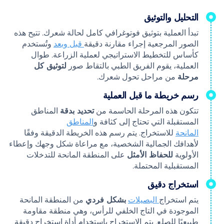
التحليل والتوثيق
تبدأ العملية بتوثيق فوتوغرافي كامل لحالة شعرك. تتيح هذه
الصور المرجعية إجراء مقارنة دقيقة
قبل وبعد
وتُستخدم
كأساس للتخطيط الاستراتيجي لعملية الزراعة. طوال
العملية، يقوم الفريق الطبي بالتقاط صور
لتوثيق كل
مرحلة
من مراحل تحول شعرك.
رسم خريطة ما قبل العملية
تتكون هذه المرحلة الحاسمة من
تحديد بدقة
المناطق
المستقبلة التي تحتاج إلى كثافة و
المناطق
المانحة
للاستخراج. يتم رسم هذه الخريطة الدقيقة وفقًا
لأهدافك الجمالية الشخصية، مع مراعاة شكل وجهك وإعطاء
الأولوية
للحفاظ الأمثل
على المنطقة المانحة للتدخلات
المستقبلية المحتملة.
استخراج دقيق
يتم استخراج
البصيلات
بشكل فردي
من المنطقة المانحة
الموجودة في التاج الخلفي للرأس، وهي منطقة مقاومة
طبيعيًا للصلع. يتم الاستخراج باستخدام أداة استخراج دقيقة