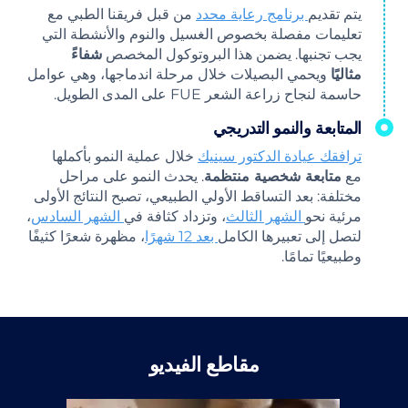
يتم تقديم
برنامج رعاية محدد
من قبل فريقنا الطبي مع
تعليمات مفصلة بخصوص الغسيل والنوم والأنشطة التي
يجب تجنبها. يضمن هذا البروتوكول المخصص
شفاءً
مثاليًا
ويحمي البصيلات خلال مرحلة اندماجها، وهي عوامل
حاسمة لنجاح زراعة الشعر FUE على المدى الطويل.
المتابعة والنمو التدريجي
ترافقك عيادة الدكتور سينيك
خلال عملية النمو بأكملها
مع
متابعة شخصية منتظمة
. يحدث النمو على مراحل
مختلفة: بعد التساقط الأولي الطبيعي، تصبح النتائج الأولى
مرئية نحو
الشهر الثالث
، وتزداد كثافة في
الشهر السادس
،
لتصل إلى تعبيرها الكامل
بعد 12 شهرًا
، مظهرة شعرًا كثيفًا
وطبيعيًا تمامًا.
مقاطع الفيديو