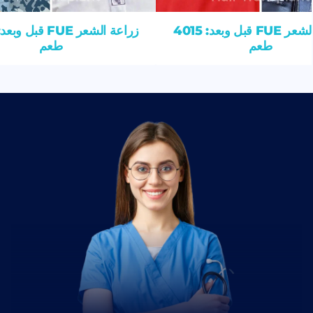
زراعة الشعر FUE قبل وبعد: 4015
طعم
طعم