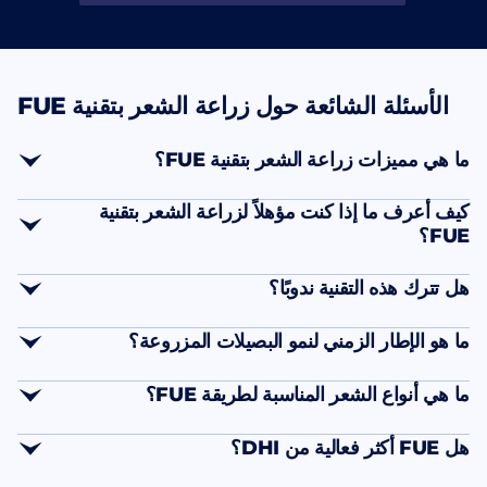
الأسئلة الشائعة حول زراعة الشعر بتقنية FUE
ما هي مميزات زراعة الشعر بتقنية FUE؟
العديد من المزايا الحاسمة
كيف أعرف ما إذا كنت مؤهلاً لزراعة الشعر بتقنية
نتائج طبيعية
FUE؟
استثنائية
استشارة تشخيصية
هل تترك هذه التقنية ندوبًا؟
شاملة
ندوبًا دائرية صغيرة
ما هو الإطار الزمني لنمو البصيلات المزروعة؟
الصلع المتقدم
تحكمًا جماليًا متفوقًا
جدولًا بيولوجيًا متوقعًا
ما هي أنواع الشعر المناسبة لطريقة FUE؟
أي تسريحة شعر
جميع
هل FUE أكثر فعالية من DHI؟
أولى علامات النمو الجديد
أنواع الشعر
الأفرو