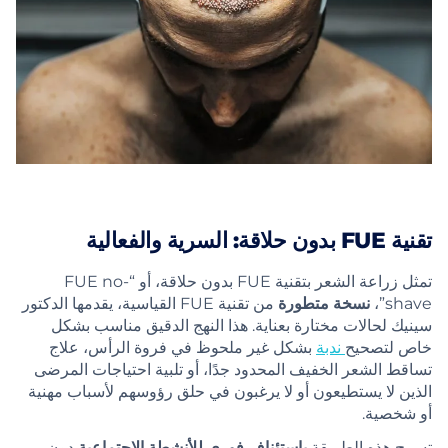
تقنية FUE بدون حلاقة: السرية والفعالية
تمثل زراعة الشعر بتقنية FUE بدون حلاقة، أو “FUE no-
shave”،
نسخة متطورة
من تقنية FUE القياسية، يقدمها الدكتور
سينيك لحالات مختارة بعناية. هذا النهج الدقيق مناسب بشكل
خاص لتصحيح
ندبة
بشكل غير ملحوظ في فروة الرأس، علاج
تساقط الشعر الخفيف المحدود جدًا، أو تلبية احتياجات المرضى
الذين لا يستطيعون أو لا يرغبون في حلق رؤوسهم لأسباب مهنية
أو شخصية.
تسمح هذه الطريقة
باستئناف فوري للأنشطة الاجتماعية
دون