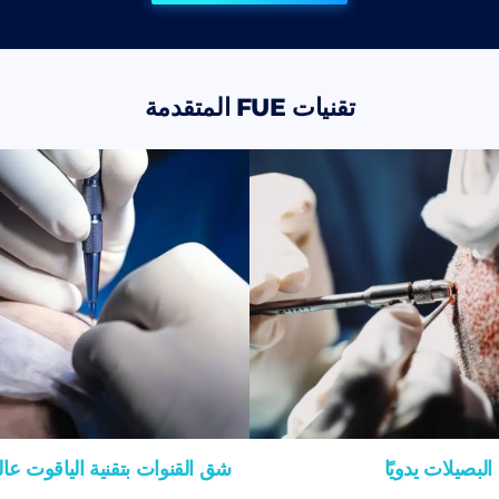
تقنيات FUE المتقدمة
لبصيلات يدويًا
شق القنوات بتقنية الياقوت عالي