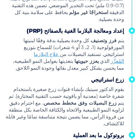
(0.7-0.9 ملم) تحت التخدير الموضعي. تضمن هذه التقنية
الدقيقة
استخراجًا غير مؤلم
يحافظ على سلامة بنية كل
وحدة بصيلية.
إعداد ومعالجة البلازما الغنية بالصفائح (PRP)
يتم
فرز وتصنيف
كل وحدة بصيلية بدقة وفقًا لبنيتها
المورفولوجية (1، 2، 3 أو 4 شعرات) للسماح بتوزيع
استراتيجي. تستفيد البصيلات من
علاج البلازما
المُعزَّز
الذي
يعزز حيويتها
بتغذيتها بعوامل النمو الطبيعية،
مما يحسن بشكل كبير معدل بقائها وجودة النمو اللاحق.
زرع استراتيجي
يقوم الدكتور سينيك بإنشاء قنوات زرع صغيرة باستخدام
شفرة خاصة (معدنية أو ياقوتية حسب التقنية المختارة). ثم
يتم
زرع البصيلات وفق مخطط مخصص
، مع احترام دقيق
لزاوية النمو الطبيعية والاتجاه والكثافة الخاصة بكل منطقة
من فروة الرأس، مما يضمن نتيجة متناسقة تمامًا وغير قابلة
للاكتشاف.
بروتوكول ما بعد العملية