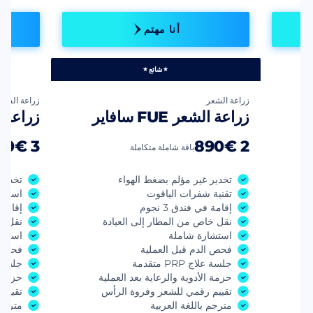
أنا مهتم
شائع
زراعة الشعر
زراعة الشعر
زراعة الشعر FUE سافاير
زراعة الشعر 
3 990€
2 890€
باقة شاملة متكاملة
تخدير غير مؤلم بضغط الهواء
تخدير 
تقنية شفرات الياقوت
استخر
إقامة في فندق 3 نجوم
إقامة ف
نقل خاص من المطار إلى العيادة
نقل خ
استشارة شاملة
استشا
فحص الدم قبل العملية
فحص ا
جلسة علاج PRP متقدمة
جلسة علاج 
ة
حزمة الأدوية والرعاية بعد العملية
حزمة ا
تقييم رقمي للشعر وفروة الرأس
تقييم
مترجم باللغة العربية
مترجم 