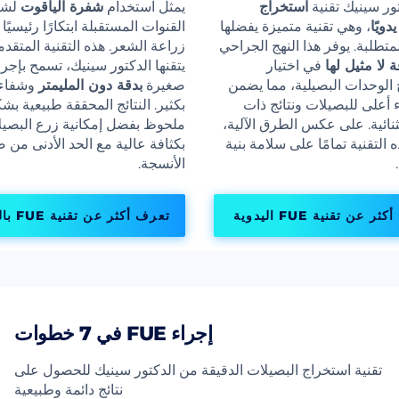
تور سينيك تقنية
استخراج
يمثل استخدام
شفرة الياقوت
لش
دويًا
، وهي تقنية متميزة يفضلها
القنوات المستقبلة ابتكارًا رئيسيًا
متطلبة. يوفر هذا النهج الجراحي
زراعة الشعر. هذه التقنية المتقدم
 لا مثيل لها
في اختيار
يتقنها الدكتور سينيك، تسمح بإج
الوحدات البصيلية، مما يضمن
صغيرة
بدقة دون المليمتر
وشفاء
 أعلى للبصيلات ونتائج ذات
بكثير. النتائج المحققة طبيعية بش
نائية. على عكس الطرق الآلية،
ملحوظ بفضل إمكانية زرع البصيل
التقنية تمامًا على سلامة بنية
بكثافة عالية مع الحد الأدنى من 
الأنسجة.
 عن تقنية FUE اليدوية
تعرف أكثر عن تقنية FUE بالياقوت
إجراء FUE في 7 خطوات
تقنية استخراج البصيلات الدقيقة من الدكتور سينيك للحصول على
نتائج دائمة وطبيعية