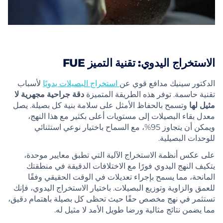
الاستخراج اليدوي: تقنية التميز FUE
الدكتور سينيك مدافع قوي عن
استخراج البصيلات يدويًا
لأسباب
تقنية حاسمة. توفر هذه الطريقة المتميزة
دقة جراحية مجهرية لا
مثيل لها
وتسمح بالحفاظ الأمثل على سلامة بنية كل بصيلة. يصل
معدل بقاء البصيلات إلى مستويات أعلى بكثير مع هذا النهج،
ويمكن أن يتجاوز 95%، مع السماح باختيار نوعي استثنائي
للوحدات البصيلية.
على عكس أنظمة الاستخراج الآلية التي تطبق معايير موحدة،
يتكيف النهج اليدوي فورًا مع الاختلافات الدقيقة في منطقتك
المانحة، مما يسمح بإجراء تعديلات في الوقت الحقيقي وفقًا
للعمق والزاوية وتوزيع البصيلات. باختيار الاستخراج اليدوي، فإنك
تستثمر في نهج مخصص حقًا حيث تحظى كل بصيلة باهتمام دقيق،
مما يضمن نتائج مثالية ورضا طويل الأمد لا مثيل له.