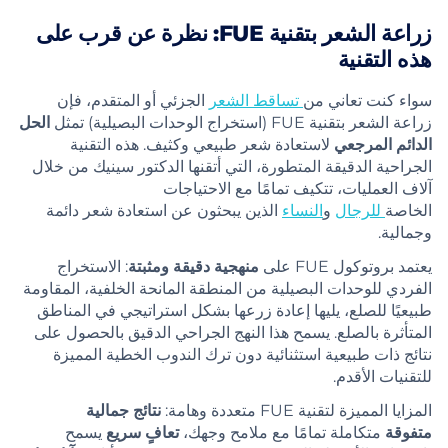
زراعة الشعر بتقنية FUE: نظرة عن قرب على
هذه التقنية
سواء كنت تعاني من
تساقط الشعر
الجزئي أو المتقدم، فإن
زراعة الشعر بتقنية FUE (استخراج الوحدات البصيلية) تمثل
الحل
الدائم المرجعي
لاستعادة شعر طبيعي وكثيف. هذه التقنية
الجراحية الدقيقة المتطورة، التي أتقنها الدكتور سينيك من خلال
آلاف العمليات، تتكيف تمامًا مع الاحتياجات
الخاصة
للرجال
و
النساء
الذين يبحثون عن استعادة شعر دائمة
وجمالية.
يعتمد بروتوكول FUE على
منهجية دقيقة ومثبتة
: الاستخراج
الفردي للوحدات البصيلية من المنطقة المانحة الخلفية، المقاومة
طبيعيًا للصلع، يليها إعادة زرعها بشكل استراتيجي في المناطق
المتأثرة بالصلع. يسمح هذا النهج الجراحي الدقيق بالحصول على
نتائج ذات طبيعية استثنائية دون ترك الندوب الخطية المميزة
للتقنيات الأقدم.
المزايا المميزة لتقنية FUE متعددة وهامة:
نتائج جمالية
متفوقة
متكاملة تمامًا مع ملامح وجهك،
تعافٍ سريع
يسمح