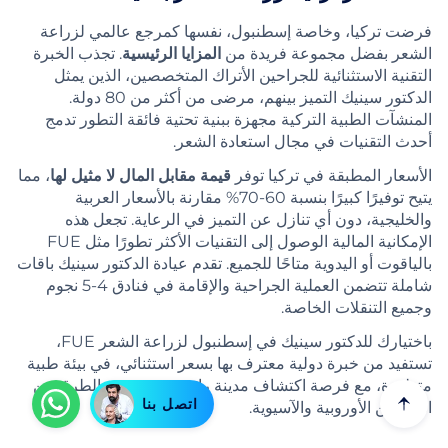
فرضت تركيا، وخاصة إسطنبول، نفسها كمرجع عالمي لزراعة
الشعر بفضل مجموعة فريدة من
المزايا الرئيسية
. تجذب الخبرة
التقنية الاستثنائية للجراحين الأتراك المتخصصين، الذين يمثل
الدكتور سينيك التميز بينهم، مرضى من أكثر من 80 دولة.
المنشآت الطبية التركية مجهزة ببنية تحتية فائقة التطور تدمج
أحدث التقنيات في مجال استعادة الشعر.
الأسعار المطبقة في تركيا توفر
قيمة مقابل المال لا مثيل لها
، مما
يتيح توفيرًا كبيرًا بنسبة 60-70% مقارنة بالأسعار العربية
والخليجية، دون أي تنازل عن التميز في الرعاية. تجعل هذه
الإمكانية المالية الوصول إلى التقنيات الأكثر تطورًا مثل FUE
بالياقوت أو اليدوية متاحًا للجميع. تقدم عيادة الدكتور سينيك باقات
شاملة تتضمن العملية الجراحية والإقامة في فنادق 4-5 نجوم
وجميع التنقلات الخاصة.
باختيارك للدكتور سينيك في إسطنبول لزراعة الشعر FUE،
تستفيد من خبرة دولية معترف بها بسعر استثنائي، في بيئة طبية
متطورة، مع فرصة اكتشاف مدينة رائعة في مفترق الطرق بين
اتصل بنا
الثقافتين الأوروبية والآسيوية.