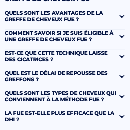
QUELS SONT LES AVANTAGES DE LA
GREFFE DE CHEVEUX FUE ?
nombreux atouts
COMMENT SAVOIR SI JE SUIS ÉLIGIBLE À
déterminants
UNE GREFFE DE CHEVEUX FUE ?
résultats exceptionnellement naturels
EST-CE QUE CETTE TECHNIQUE LAISSE
consultation diagnostique
DES CICATRICES ?
approfondie
micro-
QUEL EST LE DÉLAI DE REPOUSSE DES
cicatrices circulaires
GREFFONS ?
QUELS SONT LES TYPES DE CHEVEUX QUI
calvities avancées
calendrier biologique prévisible
CONVIENNENT À LA MÉTHODE FUE ?
contrôle esthétique
supérieur
n’importe quelle
LA FUE EST-ELLE PLUS EFFICACE QUE LA
coupe de cheveux
tous les types capillaires
DHI ?
premiers signes de nouvelle
afro