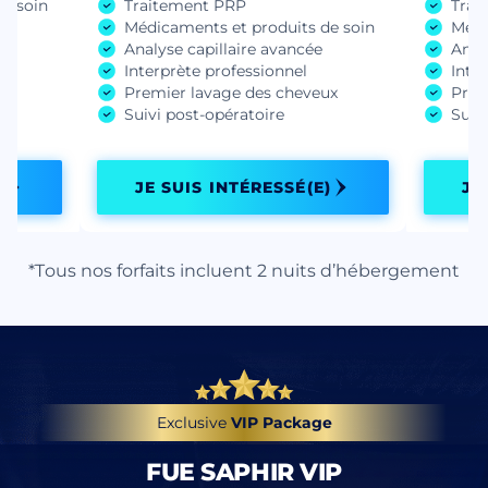
e soin
Traitement PRP
Trai
Médicaments et produits de soin
Médi
Analyse capillaire avancée
Anal
ux
Interprète professionnel
Inte
Premier lavage des cheveux
Prem
Suivi post-opératoire
Suiv
)
JE SUIS INTÉRESSÉ(E)
JE
*Tous nos forfaits incluent 2 nuits d’hébergement
Exclusive
VIP Package
FUE SAPHIR VIP