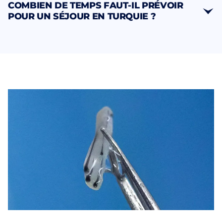
DHI
COMBIEN DE TEMPS FAUT-IL PRÉVOIR
croissance
avantages spécifiques
POUR UN SÉJOUR EN TURQUIE ?
amélioration significative
3-4 jours à Istanbul
résultat définitif