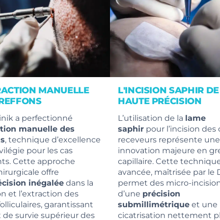
RACTION MANUELLE
L'INCISION SAPHIR DE
GREFFONS
HAUTE PRÉCISION
inik a perfectionné
L’utilisation de la
lame
ction manuelle des
saphir
pour l’incision des
ns
, technique d’excellence
receveurs représente une
ivilégie pour les cas
innovation majeure en gr
ts. Cette approche
capillaire. Cette techniqu
irurgicale offre
avancée, maîtrisée par le D
écision inégalée
dans la
permet des micro-incisio
on et l’extraction des
d’une
précision
olliculaires, garantissant
submillimétrique
et une
 de survie supérieur des
cicatrisation nettement p