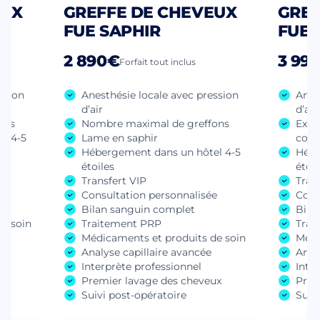
EUX
GREFFE DE CHEVEUX
GREF
FUE SAPHIR
FUE 
2 890€
3 99
Forfait tout inclus
ssion
Anesthésie locale avec pression
Anes
d’air
d’air
ons
Nombre maximal de greffons
Extr
l 4-5
Lame en saphir
consé
Hébergement dans un hôtel 4-5
Hébe
étoiles
étoil
e
Transfert VIP
Tran
Consultation personnalisée
Cons
Bilan sanguin complet
Bila
e soin
Traitement PRP
Trai
Médicaments et produits de soin
Médi
Analyse capillaire avancée
Anal
ux
Interprète professionnel
Inte
Premier lavage des cheveux
Prem
Suivi post-opératoire
Suiv