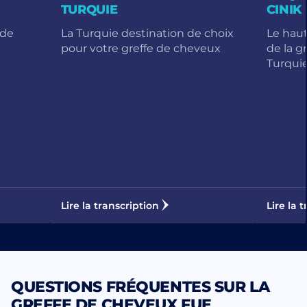
TURQUIE
CINIK
 de
La Turquie destination de choix
Le hau
pour votre greffe de cheveux
de la g
Turqui
Lire la transcription
Lire la 
QUESTIONS FRÉQUENTES SUR LA
GREFFE DE CHEVEUX FUE