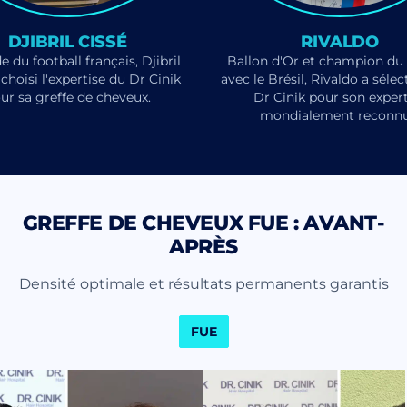
DJIBRIL CISSÉ
RIVALDO
 du football français, Djibril
Ballon d'Or et champion d
 choisi l'expertise du Dr Cinik
avec le Brésil, Rivaldo a sélec
ur sa greffe de cheveux.
Dr Cinik pour son expert
mondialement reconnu
GREFFE DE CHEVEUX FUE : AVANT-
APRÈS
Densité optimale et résultats permanents garantis
FUE