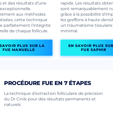
s et des résultats d’une
rapide. Les résultats obte
 exceptionnelle.
sont remarquablement na
irement aux méthodes
grâce à la possibilité d’im
isées, cette technique
les greffons à haute densi
e parfaitement l’intégrité
un traumatisme tissulaire
relle de chaque follicule.
minimal.
 SAVOIR PLUS SUR LA
EN SAVOIR PLUS SUR
FUE MANUELLE
FUE SAPHIR
PROCÉDURE FUE EN 7 ÉTAPES
La technique d’extraction folliculaire de précision
du Dr Cinik pour des résultats permanents et
naturels