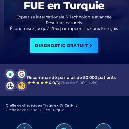
FUE en Turquie
J'ai lu et j'accepte les termes de la
politique de confidentialité.
Expertise internationale & Technologie avancée
Résultats naturels
Économisez jusqu’à 70% par rapport aux prix Français
J’ai lu et j’accepte le Consentement pour
Message Électronique Commercial
.
DIAGNOSTIC GRATUIT
ENVOYER
Recommandé par plus de 50 000 patients
4,9/5
(Plus de 5 800 avis)
Greffe de cheveux en Turquie - Dr Cinik
Greffe de cheveux FUE en Turquie