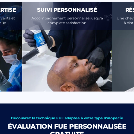
RTISE
SUIVI PERSONNALISÉ
RÉ
vants et
Accompagnement personnalisé jusqu'à
Une cheve
ique
complète satisfaction
à dis
Découvrez la technique FUE adaptée à votre type d'alopécie
ÉVALUATION FUE PERSONNALISÉE