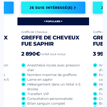
)
JE SUIS INTÉRESSÉ(E)
JE
POPULAIRE
Greffe de Cheveux
Greffe de
EUX
GREFFE DE CHEVEUX
GREF
FUE SAPHIR
FUE 
2 890€
3 99
Forfait tout inclus
ssion
Anesthésie locale avec pression
Anes
d’air
d’air
ons
Nombre maximal de greffons
Extr
l 4-5
Lame en saphir
consé
Hébergement dans un hôtel 4-5
Hébe
étoiles
étoil
e
Transfert VIP
Tran
Consultation personnalisée
Cons
Bilan sanguin complet
Bila