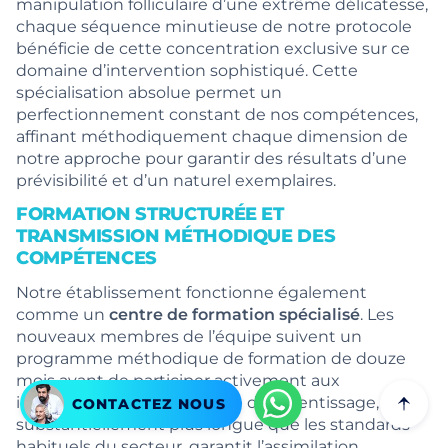
manipulation folliculaire d’une extrême délicatesse,
chaque séquence minutieuse de notre protocole
bénéficie de cette concentration exclusive sur ce
domaine d’intervention sophistiqué. Cette
spécialisation absolue permet un
perfectionnement constant de nos compétences,
affinant méthodiquement chaque dimension de
notre approche pour garantir des résultats d’une
prévisibilité et d’un naturel exemplaires.
FORMATION STRUCTURÉE ET
TRANSMISSION MÉTHODIQUE DES
COMPÉTENCES
Notre établissement fonctionne également
comme un
centre de formation spécialisé
. Les
nouveaux membres de l’équipe suivent un
programme méthodique de formation de douze
mois avant de participer activement aux
interventions. Cette période d’apprentissage,
CONTACTEZ NOUS
substantiellement plus longue que les standards
habituels du secteur, garantit l’assimilation