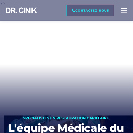
?>
RAPPELEZ MOI
TRANSCRIPTION
CONTACTEZ NOUS
Prénom *
Nom de famille *
Courriel *
Téléphone *
SPÉCIALISTES EN RESTAURATION CAPILLAIRE
L'équipe Médicale du