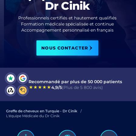
Dr Cinik
J'ai lu et j'accepte les termes de la
politique de confidentialité.
Professionnels certifiés et hautement qualifiés
Formation médicale spécialisée et continue
J’ai lu et j’accepte le Consentement pour
Accompagnement personnalisé en français
Message Électronique Commercial
.
NOUS CONTACTER
ENVOYER
Recommandé par plus de 50 000 patients
4,9/5
(Plus de 5 800 avis)
Greffe de cheveux en Turquie - Dr Cinik
L'équipe Médicale du Dr Cinik