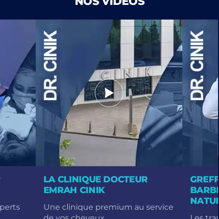
NOS VIDÉOS
R
LA CLINIQUE DOCTEUR
GREFF
EMRAH CINIK
BARBE
NATU
perts
Une clinique premium au service
n
de vos cheveux.
Les tra