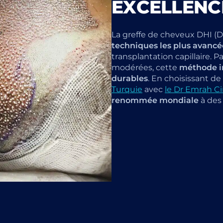
EXCELLENCE
La greffe de cheveux DHI (D
techniques les plus avanc
transplantation capillaire. 
modérées, cette
méthode in
durables
. En choisissant de
Turquie
avec
le Dr Emrah Ci
renommée mondiale
à des 