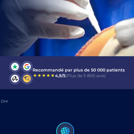
i lu et j’accepte le Consentement pour
Message Électron
mmercial
.
ENVOYER
Recommandé par plus de 50 000 patients
4,9/5
(Plus de 5 800 avis)
x DHI