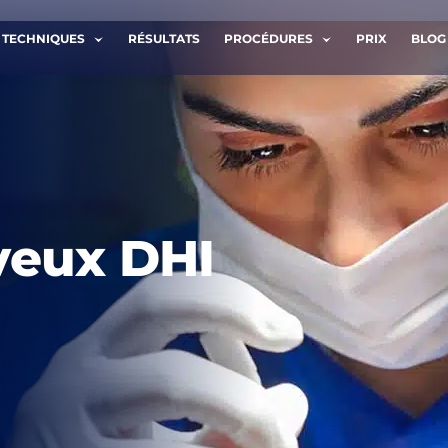
TECHNIQUES
RÉSULTATS
PROCÉDURES
PRIX
BLOG
APERÇU DE L'IMAGE
ELEZ MOI
TRANSCRIPTION
veux DHI
Nom de famille *
Téléphone *
i lu et j'accepte les termes de la
politique de confidentiali