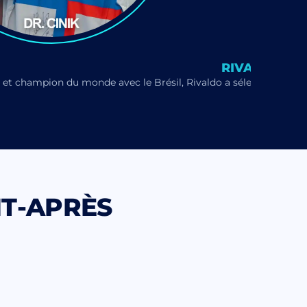
RIVALDO
 et champion du monde avec le Brésil, Rivaldo a sélectionné le
NT-APRÈS