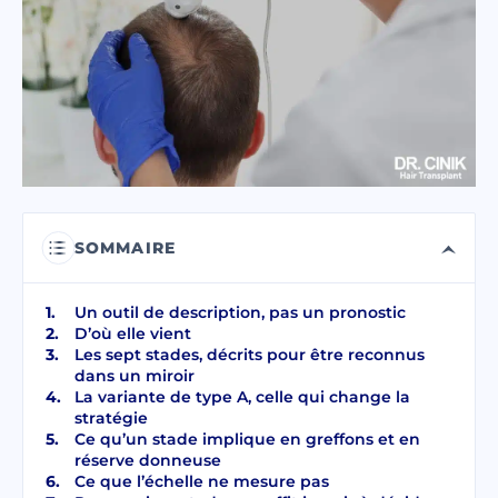
J'ai lu et j'accepte les termes de la
politique de confidentialité.
J’ai lu et j’accepte le Consentement pour
Message Électronique Commercial
.
ENVOYER
SOMMAIRE
Un outil de description, pas un pronostic
D’où elle vient
Les sept stades, décrits pour être reconnus
dans un miroir
La variante de type A, celle qui change la
stratégie
Ce qu’un stade implique en greffons et en
réserve donneuse
Ce que l’échelle ne mesure pas