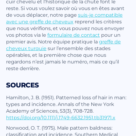
cuir chevelu et l’historique de la chute font le
reste. Si vous voulez savoir où vous en êtes avant
de vous déplacer, notre page
suis-je compatible
avec une greffe de cheveux
reprend les critères
que nous vérifions, et vous pouvez nous envoyer
vos photos via le
formulaire de contact
pour un
premier avis. Notre équipe pratique la
greffe de
cheveux turquie
sur l’ensemble des stades
opérables, et la première chose que nous
regardons n’est jamais le numéro, mais ce qu’il
reste derrière.
SOURCES
Hamilton, J. B. (1951). Patterned loss of hair in man:
types and incidence. Annals of the New York
Academy of Sciences, 53(3), 708-728.
https://doi.org/10.1111/j.1749-6632.1951.tb31971.x
Norwood, O. T. (1975). Male pattern baldness:
classification and incidence. Southern Medical