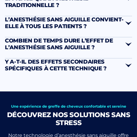
TRADITIONNELLE ?
système de propulsion à haute pression
Absolument
L’ANESTHÉSIE SANS AIGUILLE CONVIENT-
ELLE À TOUS LES PATIENTS ?
totalement
COMBIEN DE TEMPS DURE L’EFFET DE
indolores
nettement plus
particulièrement
L’ANESTHÉSIE SANS AIGUILLE ?
confortable
bénéfique
réduisant
trypanophobie
entre 3
Y A-T-IL DES EFFETS SECONDAIRES
considérablement l’anxiété
et 5 heures
SPÉCIFIQUES À CETTE TECHNIQUE ?
parfaitement indolore
significativement moins d’effets
surveille
secondaires
en continu
Une expérience de greffe de cheveux confortable et sereine
DÉCOUVREZ NOS SOLUTIONS SANS
STRESS
Notre technologie d’anesthésie sans aiguille offre