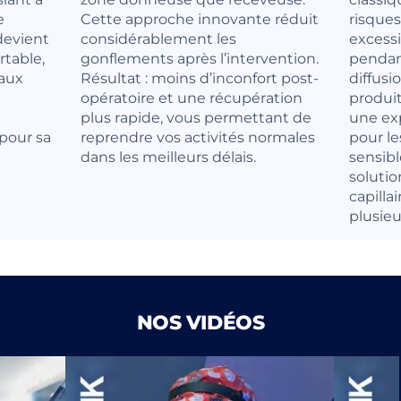
e
Cette approche innovante réduit
risques
 devient
considérablement les
excessi
rtable,
gonflements après l’intervention.
pendant
 aux
Résultat : moins d’inconfort post-
diffusi
opératoire et une récupération
produit
plus rapide, vous permettant de
une ex
pour sa
reprendre vos activités normales
pour le
dans les meilleurs délais.
sensibl
solutio
capilla
plusieu
NOS VIDÉOS