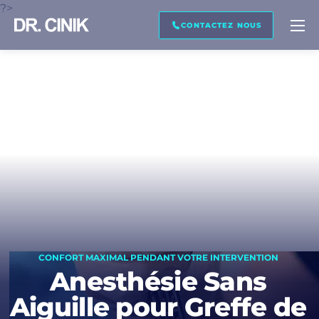
?>
RAPPELEZ MOI
TRANSCRIPTION
CONTACTEZ NOUS
Prénom *
Nom de famille *
Courriel *
CONFORT MAXIMAL PENDANT VOTRE INTERVENTION
Téléphone *
Anesthésie Sans
Aiguille pour Greffe de