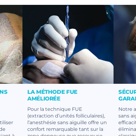
ANS
LA MÉTHODE FUE
SÉCUR
AMÉLIORÉE
GARA
Pour la technique FUE
Notre 
(extraction d’unités folliculaires),
sans aig
iliser
l’anesthésie sans aiguille offre un
efficac
ode
confort remarquable tant sur la
élimina
siant à
zone donneuse que receveuse.
classiq