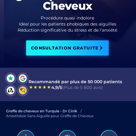
Cheveux
J'ai lu et j'accepte les termes de la
politique de confidentialité.
Procédure quasi indolore
Idéal pour les patients phobiques des aiguilles
Réduction significative du stress et de l’anxiété
J’ai lu et j’accepte le Consentement pour
Message Électronique Commercial
.
CONSULTATION GRATUITE
ENVOYER
Recommandé par plus de 50 000 patients
4,9/5
(Plus de 5 800 avis)
Greffe de cheveux en Turquie - Dr Cinik
Anesthésie Sans Aiguille pour Greffe de Cheveux