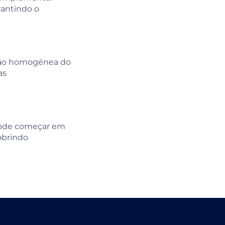
rantindo o
ção homogénea do
as
 pode começar em
cobrindo