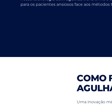
para os pacientes ansiosos face aos métodos t
COMO F
AGULH
Uma inovação méd