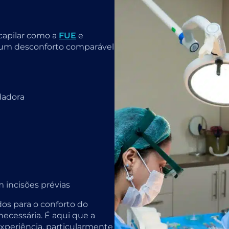
capilar como a
FUE
e
um desconforto comparável
dadora
 incisões prévias
s para o conforto do
necessária. É aqui que a
xperiência, particularmente