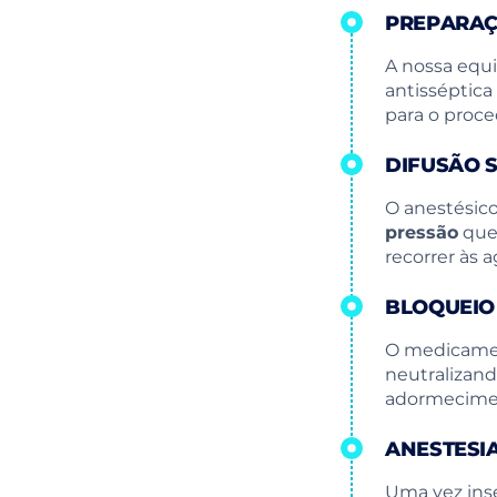
PREPARAÇ
A nossa equ
antisséptica
para o proc
DIFUSÃO 
O anestésic
pressão
que 
recorrer às 
BLOQUEIO
O medicamen
neutralizand
adormecimen
ANESTESI
Uma vez inse