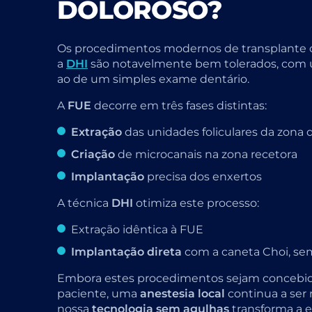
DOLOROSO?
Os procedimentos modernos de transplante 
a
DHI
são notavelmente bem tolerados, com 
ao de um simples exame dentário.
A
FUE
decorre em três fases distintas:
Extração
das unidades foliculares da zona 
Criação
de microcanais na zona recetora
Implantação
precisa dos enxertos
A técnica
DHI
otimiza este processo:
Extração idêntica à FUE
Implantação direta
com a caneta Choi, sem
Embora estes procedimentos sejam concebido
paciente, uma
anestesia local
continua a ser 
nossa
tecnologia sem agulhas
transforma a e