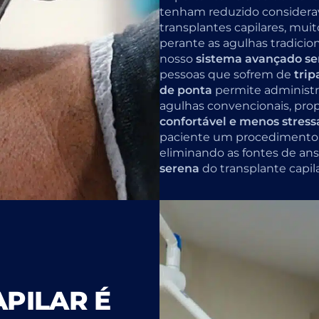
tenham reduzido considera
transplantes capilares, mu
perante as agulhas tradicion
nosso
sistema avançado s
pessoas que sofrem de
trip
de ponta
permite administra
agulhas convencionais, pr
confortável e menos stress
paciente um procedimento 
eliminando as fontes de a
serena
do transplante capila
PILAR É