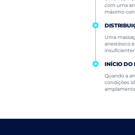
com uma anes
máximo conf
DISTRIBU
Uma massage
anestésico e
insuficiente
INÍCIO D
Quando a ane
condições id
amplamente 