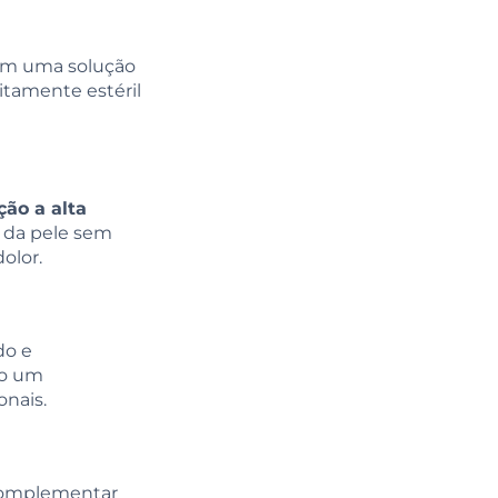
om uma solução
itamente estéril
ção a alta
s da pele sem
olor.
do e
do um
nais.
 complementar