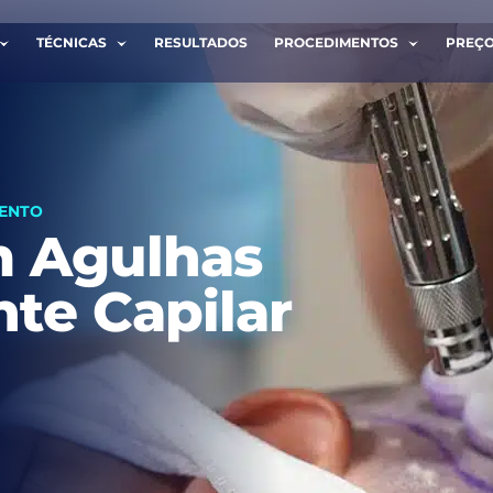
TÉCNICAS
RESULTADOS
PROCEDIMENTOS
PREÇ
E-ME DE VOLTA
TRANSCRIÇÃO
MENTO
m Agulhas
Sobrenome *
nte Capilar
Telefone *
li e aceito os termos da
política de privacidade
.