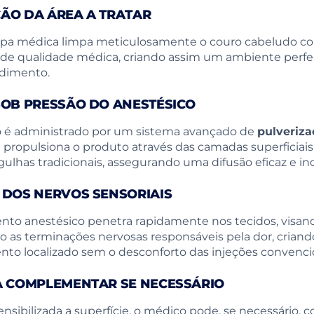
ÃO DA ÁREA A TRATAR
ipa médica limpa meticulosamente o couro cabeludo c
 de qualidade médica, criando assim um ambiente perfe
edimento.
SOB PRESSÃO DO ANESTÉSICO
o é administrado por um sistema avançado de
pulveriza
propulsiona o produto através das camadas superficiai
agulhas tradicionais, assegurando uma difusão eficaz e ind
 DOS NERVOS SENSORIAIS
to anestésico penetra rapidamente nos tecidos, visan
o as terminações nervosas responsáveis pela dor, crian
to localizado sem o desconforto das injeções convencio
A COMPLEMENTAR SE NECESSÁRIO
nsibilizada a superfície, o médico pode, se necessário,