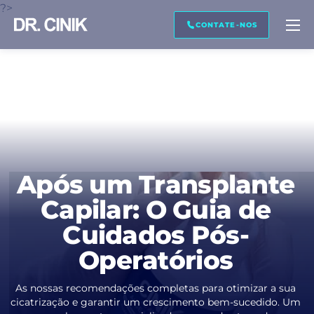
?>
LIGUE-ME DE VOLTA
PRÉ-VISUALIZAÇÃO DA IMAGEM
TRANSCRIÇÃO
CONTATE-NOS
Nome *
Sobrenome *
Após um Transplante
Capilar: O Guia de
E-mail. *
Cuidados Pós-
Operatórios
Telefone *
As nossas recomendações completas para otimizar a sua
cicatrização e garantir um crescimento bem-sucedido. Um