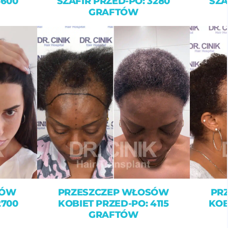
4600
SZAFIR PRZED-PO: 3280
SZA
GRAFTÓW
SÓW
PRZESZCZEP WŁOSÓW
PR
2700
KOBIET PRZED-PO: 4115
KOB
GRAFTÓW