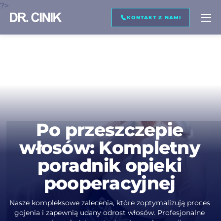
?>
ODDZWOŃ DO MNIE
PODGLĄD OBRAZU
TRANSKRYPCJA
KONTAKT Z NAMI
Nazwa *
Nazwisko *
Po przeszczepie
włosów: Kompletny
E-mail *
poradnik opieki
pooperacyjnej
Telefon *
Nasze kompleksowe zalecenia, które zoptymalizują proces
gojenia i zapewnią udany odrost włosów. Profesjonalne