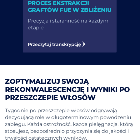
PROCES EKSTRAKCJI
GRAFTÓW FUE W ZBLIŻENIU
Precyzja i staranność na każdym
etapie
Przeczytaj transkrypcję
ZOPTYMALIZUJ SWOJĄ
REKONWALESCENCJĘ I WYNIKI PO
PRZESZCZEPIE WŁOSÓW
Tygodnie po przeszczepie włosów odgrywają
decydującą rolę w długoterminowym powodzeniu
zabiegu. Każda ostrożność, każda pielęgnacja, którą
stosujesz, bezpośrednio przyczynia się do jakości i
trwałości ostatecznych wyników.