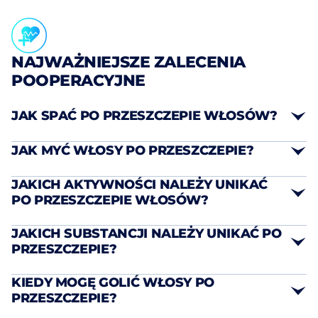
NAJWAŻNIEJSZE ZALECENIA
POOPERACYJNE
JAK SPAĆ PO PRZESZCZEPIE WŁOSÓW?
JAK MYĆ WŁOSY PO PRZESZCZEPIE?
pozycję półsiedzącą pod kątem 45°
JAKICH AKTYWNOŚCI NALEŻY UNIKAĆ
PO PRZESZCZEPIE WŁOSÓW?
używaj wyłącznie specjalnego
JAKICH SUBSTANCJI NALEŻY UNIKAĆ PO
płynu dostarczonego przez klinikę
PRZESZCZEPIE?
Intensywna aktywność fizyczna
: Wstrzymaj
wszelkie sporty przez co najmniej 1 miesiąc po
Alkohol
: Należy wykluczyć przez co najmniej 7
KIEDY MOGĘ GOLIĆ WŁOSY PO
zabiegu, ponieważ pocenie się i zwiększony
dni, ponieważ powoduje rozszerzenie naczyń
PRZESZCZEPIE?
przepływ krwi mogą zagrozić właściwemu
krwionośnych i zwiększa ryzyko krwawienia.