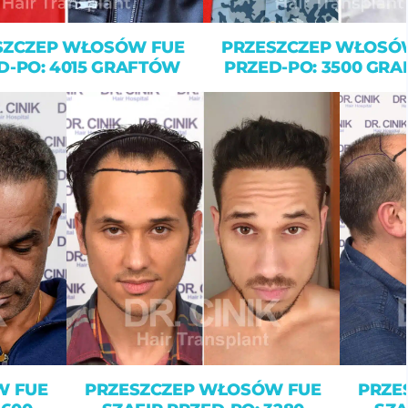
SZCZEP WŁOSÓW FUE
PRZESZCZEP WŁOSÓ
D-PO: 4015 GRAFTÓW
PRZED-PO: 3500 GR
W FUE
PRZESZCZEP WŁOSÓW FUE
PRZE