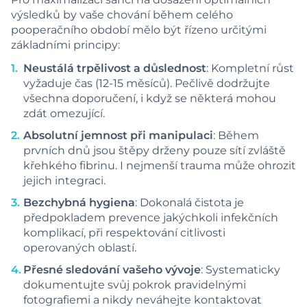
výsledků by vaše chování během celého
pooperačního období mělo být řízeno určitými
základními principy:
Neustálá trpělivost a důslednost
: Kompletní růst
vyžaduje čas (12-15 měsíců). Pečlivě dodržujte
všechna doporučení, i když se některá mohou
zdát omezující.
Absolutní jemnost při manipulaci
: Během
prvních dnů jsou štěpy drženy pouze sítí zvláště
křehkého fibrinu. I nejmenší trauma může ohrozit
jejich integraci.
Bezchybná hygiena
: Dokonalá čistota je
předpokladem prevence jakýchkoli infekčních
komplikací, při respektování citlivosti
operovaných oblastí.
Přesné sledování vašeho vývoje
: Systematicky
dokumentujte svůj pokrok pravidelnými
fotografiemi a nikdy neváhejte kontaktovat