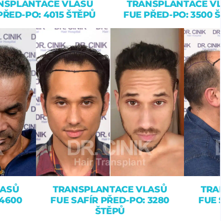
NSPLANTACE VLASŮ
TRANSPLANTACE V
PŘED-PO: 4015 ŠTĚPŮ
FUE PŘED-PO: 3500 
LASŮ
TRANSPLANTACE VLASŮ
TRA
 4600
FUE SAFÍR PŘED-PO: 3280
FUE 
ŠTĚPŮ