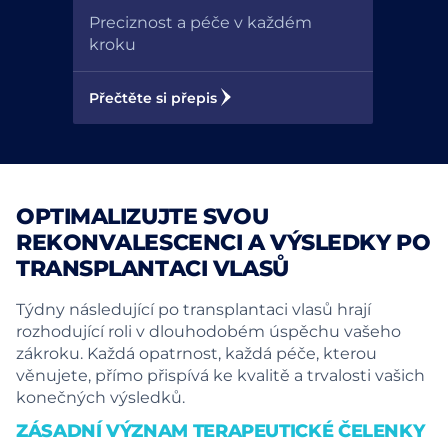
Preciznost a péče v každém
kroku
Přečtěte si přepis
OPTIMALIZUJTE SVOU
REKONVALESCENCI A VÝSLEDKY PO
TRANSPLANTACI VLASŮ
Týdny následující po transplantaci vlasů hrají
rozhodující roli v dlouhodobém úspěchu vašeho
zákroku. Každá opatrnost, každá péče, kterou
věnujete, přímo přispívá ke kvalitě a trvalosti vašich
konečných výsledků.
ZÁSADNÍ VÝZNAM TERAPEUTICKÉ ČELENKY