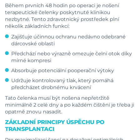
Během prvních 48 hodin po operaci je nošení
terapeutické čelenky poskytnuté klinikou
nezbytné. Tento zdravotnický prostředek plní
několik základních funkcí:
Zajišťuje účinnou ochranu nedávno odebrané
dárcovské oblasti
Předchází nebo výrazně omezuje čelní otok díky
mírné kompresi
Absorbuje potenciální pooperační výtoky
Udržuje kontrolovaný tlak, který pomáhá
předcházet drobnému krvácení
Tato čelenka musí být nošena nepřetržitě
minimálně 2 celé dny a po každém čištění je třeba ji
opatrně znovu nasadit.
ZÁKLADNÍ PRINCIPY ÚSPĚCHU PO
TRANSPLANTACI
Pro maximalizaci šancí na dosažení optimálních