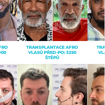
FRO
TRANSPLANTACE AFRO
TR
900
VLASŮ PŘED-PO: 3250
VL
ŠTĚPŮ