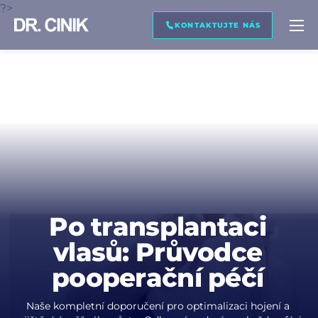
?>
ZAVOLEJ MI ZPĚT
NÁHLED OBRÁZKU
PŘEPIS
KONTAKTUJTE NÁS
Jméno *
Příjmení *
E-mail *
Po transplantaci
vlasů: Průvodce
Telefon *
pooperační péčí
Naše kompletní doporučení pro optimalizaci hojení a