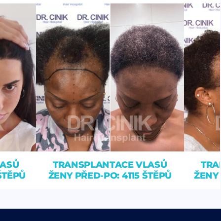
LASŮ
TRANSPLANTACE VLASŮ
TRA
ŠTĚPŮ
ŽENY PŘED-PO: 4115 ŠTĚPŮ
ŽENY 