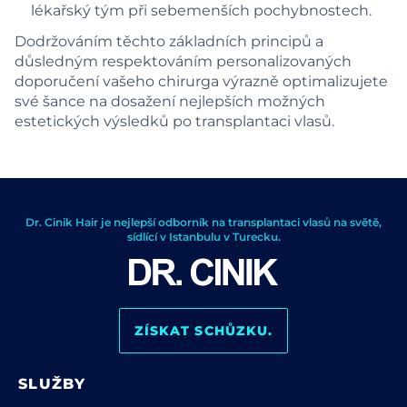
lékařský tým při sebemenších pochybnostech.
Dodržováním těchto základních principů a
důsledným respektováním personalizovaných
doporučení vašeho chirurga výrazně optimalizujete
své šance na dosažení nejlepších možných
estetických výsledků po transplantaci vlasů.
Dr. Cinik Hair je nejlepší odborník na transplantaci vlasů na světě,
sídlící v Istanbulu v Turecku.
ZÍSKAT SCHŮZKU.
SLUŽBY