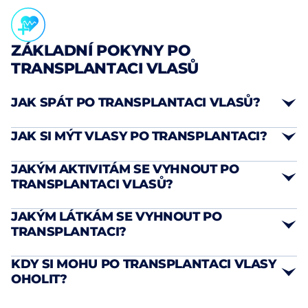
ZÁKLADNÍ POKYNY PO
TRANSPLANTACI VLASŮ
JAK SPÁT PO TRANSPLANTACI VLASŮ?
JAK SI MÝT VLASY PO TRANSPLANTACI?
poloseděcí polohu v úhlu
JAKÝM AKTIVITÁM SE VYHNOUT PO
45°
TRANSPLANTACI VLASŮ?
výhradně speciální roztok
poskytnutý klinikou
JAKÝM LÁTKÁM SE VYHNOUT PO
TRANSPLANTACI?
Intenzivní fyzická aktivita
: Přerušte veškeré
sportovní aktivity nejméně na 1 měsíc po zákroku,
Alkohol
: Vylučte ho nejméně po dobu 7 dnů,
KDY SI MOHU PO TRANSPLANTACI VLASY
jelikož pocení a zvýšený krevní průtok mohou
protože způsobuje rozšíření cév a zvyšuje riziko
OHOLIT?
ohrozit uchycení štěpů.
krvácení.
Sexuální aktivity
: Je třeba se jim vyhnout