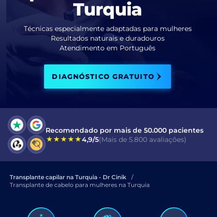
Turquia
Eu li e aceito os termos da
política de privacidade
.
Técnicas especialmente adaptadas para mulheres
Resultados naturais e duradouros
Li e aceito o Consentimento para
Atendimento em Português
Mensagem Eletrônica Comercial
.
DIAGNÓSTICO GRATUITO
ENVIAR
Recomendado por mais de 50.000 pacientes
4,9/5
(Mais de 5.800 avaliações)
Transplante capilar na Turquia - Dr Cinik
Transplante de cabelo para mulheres na Turquia