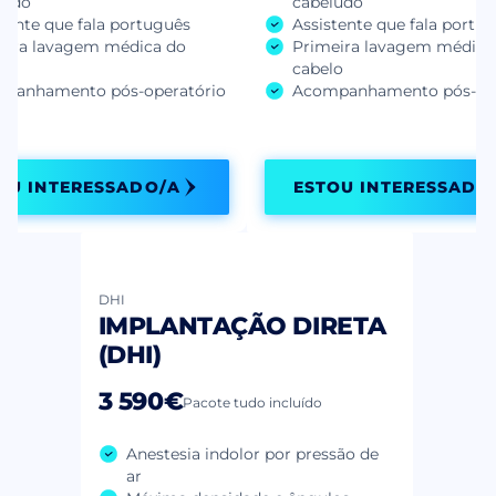
ludo
cabeludo
tente que fala português
Assistente que fala portu
eira lavagem médica do
Primeira lavagem médica
lo
cabelo
panhamento pós-operatório
Acompanhamento pós-ope
OU INTERESSADO/A
ESTOU INTERESSADO
DHI
IMPLANTAÇÃO DIRETA
(DHI)
3 590€
Pacote tudo incluído
Anestesia indolor por pressão de
ar