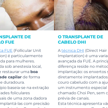
NSPLANTE DE
O TRANSPLANTE DE
O FUE
CABELO DHI
ca FUE
(Follicular Unit
A
técnica DHI
(Direct Hair
ion) é particularmente
Implantation) é uma vari
da para mulheres.
avançada da FUE. A princi
da sob anestesia local,
diferença reside no méto
e restaurar uma
boa
implantação: os enxertos 
ade capilar
de forma
diretamente implantados
 e duradoura.
couro cabeludo com a aju
ípio baseia-se na extração
um instrumento especial
ades foliculares
chamado Choi Pen, sem c
uais de uma zona dadora
prévia de canais.
implantá-las com precisão
Esta técnica apresenta vár