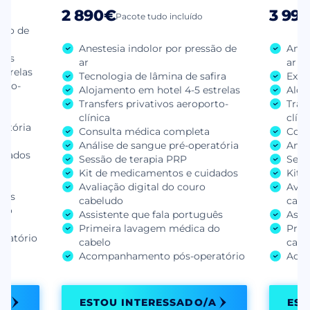
2 890€
3 99
Pacote tudo incluído
são de
Anestesia indolor por pressão de
Anes
tos
ar
ar
strelas
Tecnologia de lâmina de safira
Extr
orto-
Alojamento em hotel 4-5 estrelas
Aloj
Transfers privativos aeroporto-
Tran
a
clínica
clíni
ratória
Consulta médica completa
Cons
Análise de sangue pré-operatória
Anál
idados
Sessão de terapia PRP
Sess
Kit de medicamentos e cuidados
Kit 
Avaliação digital do couro
Aval
guês
cabeludo
cabe
 do
Assistente que fala português
Assi
Primeira lavagem médica do
Prim
ratório
cabelo
cabe
Acompanhamento pós-operatório
Acom
/A
ESTOU INTERESSADO/A
EST