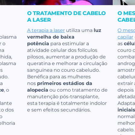
O TRATAMENTO DE CABELO
O ME
A LASER
CABE
A terapia a laser
utiliza uma
luz
O meso
 plasma
vermelha de baixa
capilar
r o
potência
para estimular a
as
célu
na
atividade celular dos folículos
couro 
hida,
pilosos, aumentar a produção de
combat
 plasma
queratina e melhorar a circulação
androg
is
sanguínea no couro cabeludo.
amostr
udo.
Benéfica para as mulheres
cabelud
ra
nos
primeiros estádios da
extrair
ce
, o
alopecia
ou como tratamento de
depois 
manutenção pós-transplante,
afetada
lante
esta terapia é totalmente indolor
Adapta
to dos
e sem efeitos secundários.
iniciai
o
normali
lhoria
melhor
cabelo.