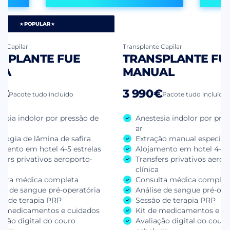
POPULAR
e Capilar
Transplante Capilar
SPLANTE FUE
TRANSPLANTE FU
RA
MANUAL
0€
3 990€
Pacote tudo incluído
Pacote tudo incluído
esia indolor por pressão de
Anestesia indolor por pre
ar
logia de lâmina de safira
Extração manual especial
amento em hotel 4-5 estrelas
Alojamento em hotel 4-5 e
fers privativos aeroporto-
Transfers privativos aerop
ca
clínica
ulta médica completa
Consulta médica complet
se de sangue pré-operatória
Análise de sangue pré-ope
ão de terapia PRP
Sessão de terapia PRP
de medicamentos e cuidados
Kit de medicamentos e cu
ação digital do couro
Avaliação digital do couro