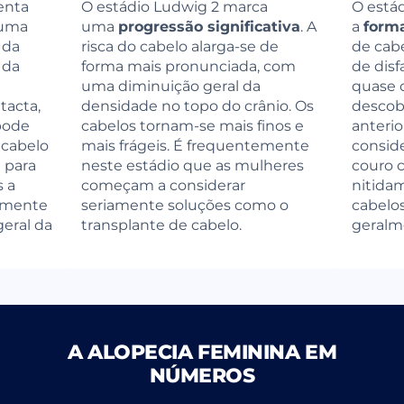
enta
O estádio Ludwig 2 marca
O está
 uma
uma
progressão significativa
. A
a
form
 da
risca do cabelo alarga-se de
de cabel
 da
forma mais pronunciada, com
de disf
uma diminuição geral da
quase
tacta,
densidade no topo do crânio. Os
descobe
pode
cabelos tornam-se mais finos e
anterio
 cabelo
mais frágeis. É frequentemente
consid
 para
neste estádio que as mulheres
couro 
s a
começam a considerar
nitidam
emente
seriamente soluções como o
cabelos
eral da
transplante de cabelo.
geralme
A ALOPECIA FEMININA EM
NÚMEROS