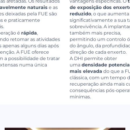
as afetadas. Os resultados
vantagens específicas. O
avelmente naturais
e as
de exposição dos enxert
zes deixadas pela FUE são
reduzido
, o que aumenta
s e praticamente
significativamente a sua 
is.
sobrevivência. A implanta
peração é
rápida
,
também mais precisa,
ndo retomar as atividades
permitindo um controlo 
 apenas alguns dias após
do ângulo, da profundida
venção. A FUE oferece
direção de cada enxerto.
a possibilidade de tratar
A DHI permite obter
extensas numa única
uma
densidade potenci
mais elevada
do que a F
clássica, com um tempo 
recuperação ainda mais c
consequências pós-operat
mínimas.