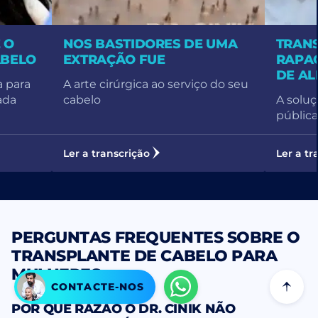
 O
NOS BASTIDORES DE UMA
TRANS
ABELO
EXTRAÇÃO FUE
RAPAG
DE A
 para
A arte cirúrgica ao serviço do seu
ada
cabelo
A soluç
pública
Ler a transcrição
Ler a tr
PERGUNTAS FREQUENTES SOBRE O
TRANSPLANTE DE CABELO PARA
MULHERES
CONTACTE-NOS
POR QUE RAZÃO O DR. CINIK NÃO