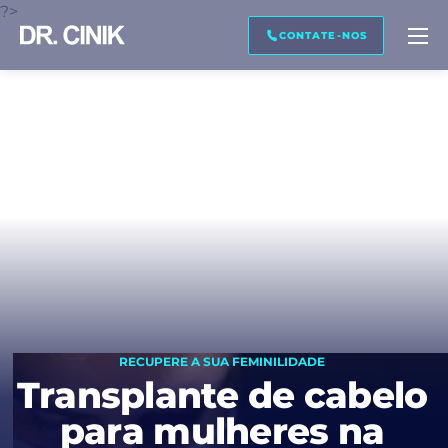
?>
LIGUE-ME DE VOLTA
PRÉ-VISUALIZAÇÃO DA IMAGEM
TRANSCRIÇÃO
CONTATE-NOS
Nome *
Sobrenome *
E-mail. *
RECUPERE A SUA FEMINILIDADE
Telefone *
Transplante de cabelo
para mulheres na