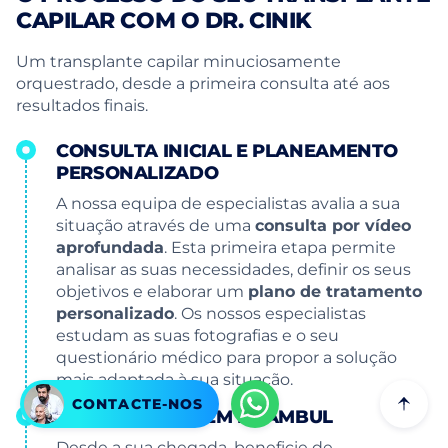
CAPILAR COM O DR. CINIK
Um transplante capilar minuciosamente
orquestrado, desde a primeira consulta até aos
resultados finais.
CONSULTA INICIAL E PLANEAMENTO
PERSONALIZADO
A nossa equipa de especialistas avalia a sua
situação através de uma
consulta por vídeo
aprofundada
. Esta primeira etapa permite
analisar as suas necessidades, definir os seus
objetivos e elaborar um
plano de tratamento
personalizado
. Os nossos especialistas
estudam as suas fotografias e o seu
questionário médico para propor a solução
mais adaptada à sua situação.
CONTACTE-NOS
A SUA ESTADIA EM ISTAMBUL
Desde a sua chegada, beneficie de