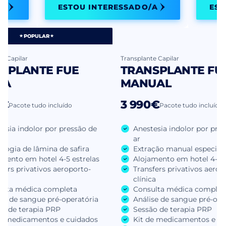
/A
ESTOU INTERESSADO/A
EST
POPULAR
e Capilar
Transplante Capilar
SPLANTE FUE
TRANSPLANTE FU
RA
MANUAL
0€
3 990€
Pacote tudo incluído
Pacote tudo incluído
esia indolor por pressão de
Anestesia indolor por pre
ar
logia de lâmina de safira
Extração manual especial
amento em hotel 4-5 estrelas
Alojamento em hotel 4-5 e
fers privativos aeroporto-
Transfers privativos aerop
ca
clínica
ulta médica completa
Consulta médica complet
se de sangue pré-operatória
Análise de sangue pré-ope
ão de terapia PRP
Sessão de terapia PRP
de medicamentos e cuidados
Kit de medicamentos e cu