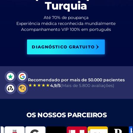
Turquia
Eu li e aceito os termos da
política de privacidade
.
Até 70% de poupança
Experiência médica reconhecida mundialmente
Li e aceito o Consentimento para
Acompanhamento VIP 100% em português
Mensagem Eletrônica Comercial
.
DIAGNÓSTICO GRATUITO
ENVIAR
Recomendado por mais de 50.000 pacientes
4,9/5
(Mais de 5.800 avaliações)
OS NOSSOS PARCEIROS