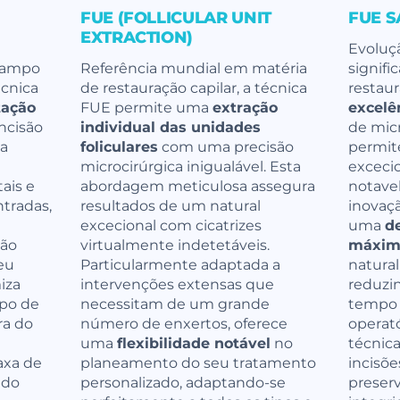
FUE (FOLLICULAR UNIT
FUE S
EXTRACTION)
Evoluç
 campo
Referência mundial em matéria
signifi
écnica
de restauração capilar, a técnica
restau
tação
FUE permite uma
extração
excelê
ncisão
individual das unidades
de micr
ta
foliculares
com uma precisão
permit
microcirúrgica inigualável. Esta
excecio
ais e
abordagem meticulosa assegura
notave
ntradas,
resultados de um natural
inovaçã
excecional com cicatrizes
uma
de
ção
virtualmente indetetáveis.
máxim
eu
Particularmente adaptada a
natura
iza
intervenções extensas que
reduzi
po de
necessitam de um grande
tempo 
ra do
número de enxertos, oferece
operató
uma
flexibilidade notável
no
técnica
axa de
planeamento do seu tratamento
incisõe
ndo
personalizado, adaptando-se
preser