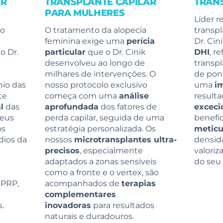
AR
TRANSPLANTE CAPILAR
TRAN
PARA MULHERES
Líder 
no
O tratamento da alopecia
transpl
feminina exige uma
perícia
Dr. Cin
o Dr.
particular
que o Dr. Cinik
DHI
, r
desenvolveu ao longo de
transpl
milhares de intervenções. O
de pon
nio das
nosso protocolo exclusivo
uma
i
te
começa com uma
análise
result
l
das
aprofundada
dos fatores de
exceci
seus
perda capilar, seguida de uma
benefi
os
estratégia personalizada. Os
meticu
dios da
nossos
microtransplantes ultra-
densid
precisos
, especialmente
valori
adaptados a zonas sensíveis
do seu 
como a fronte e o vertex, são
PRP,
acompanhados de
terapias
complementares
.
inovadoras
para resultados
naturais e duradouros.