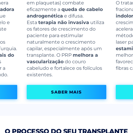
nera
em plaquetas) combate
O trat
vadora
eficazmente a
queda de cabelo
fracio
ue
androgenética
e difusa.
indolo
lo e
Esta
terapia não invasiva
utiliza
cresci
ste
os fatores de crescimento do
acelera
paciente para estimular
método 
os
naturalmente o crescimento
laser p
Turquia.
capilar, especialmente após um
estami
ais do
transplante. O PRP
melhora a
melhor
s
vascularização
do couro
favore
r a
cabeludo e fortalece os folículos
fibras c
udo.
existentes.
SABER MAIS
O PROCESSO DO SEU TRANSPLANTE