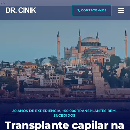
?>
LIGUE-ME DE VOLTA
PRÉ-VISUALIZAÇÃO DA IMAGEM
TRANSCRIÇÃO
CONTATE-NOS
Nome *
Sobrenome *
E-mail. *
Telefone *
20 ANOS DE EXPERIÊNCIA, +50 000 TRANSPLANTES BEM-
SUCEDIDOS
Transplante capilar na