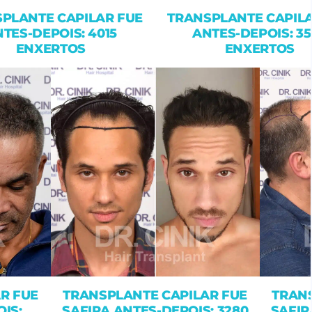
PLANTE CAPILAR FUE
TRANSPLANTE CAPILA
TES-DEPOIS: 4015
ANTES-DEPOIS: 3
ENXERTOS
ENXERTOS
R FUE
TRANSPLANTE CAPILAR FUE
TRANS
IS:
SAFIRA ANTES-DEPOIS: 3280
SAFIR