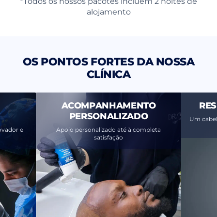
*Todos os nossos pacotes incluem 2 noites de
alojamento
OS PONTOS FORTES DA NOSSA
CLÍNICA
ACOMPANHAMENTO
RES
PERSONALIZADO
Um cabelo
vador e
Apoio personalizado até à completa
satisfação