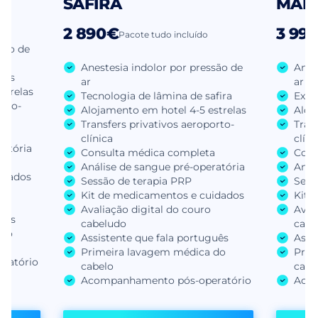
SAFIRA
MAN
2 890€
3 99
Pacote tudo incluído
são de
Anestesia indolor por pressão de
Anes
tos
ar
ar
strelas
Tecnologia de lâmina de safira
Extr
orto-
Alojamento em hotel 4-5 estrelas
Aloj
Transfers privativos aeroporto-
Tran
a
clínica
clíni
ratória
Consulta médica completa
Cons
Análise de sangue pré-operatória
Anál
idados
Sessão de terapia PRP
Sess
Kit de medicamentos e cuidados
Kit 
Avaliação digital do couro
Aval
guês
cabeludo
cabe
 do
Assistente que fala português
Assi
Primeira lavagem médica do
Prim
ratório
cabelo
cabe
Acompanhamento pós-operatório
Acom