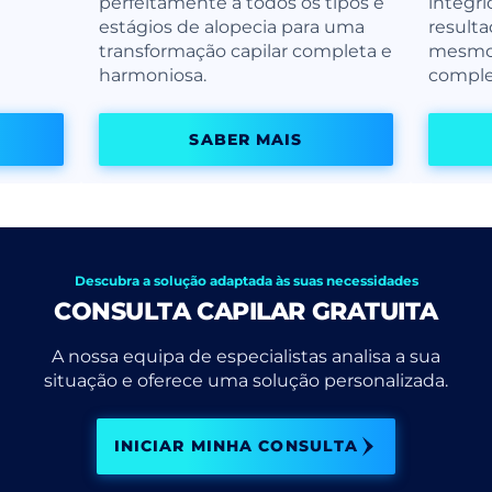
perfeitamente a todos os tipos e
integri
estágios de alopecia para uma
resulta
transformação capilar completa e
mesmo 
harmoniosa.
comple
SABER MAIS
Descubra a solução adaptada às suas necessidades
CONSULTA CAPILAR GRATUITA
A nossa equipa de especialistas analisa a sua
situação e oferece uma solução personalizada.
INICIAR MINHA CONSULTA