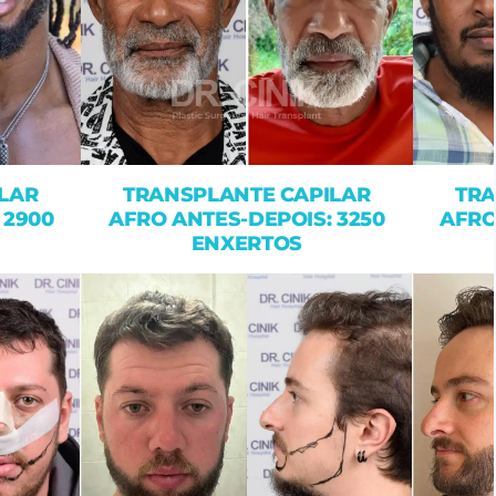
LAR
TRANSPLANTE CAPILAR
TRA
 2900
AFRO ANTES-DEPOIS: 3250
AFRO
ENXERTOS