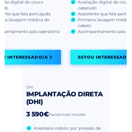
ação digital do couro
Avaliação digital do couro
ludo
cabeludo
tente que fala português
Assistente que fala portu
eira lavagem médica do
Primeira lavagem médica
lo
cabelo
panhamento pós-operatório
Acompanhamento pós-ope
OU INTERESSADO/A
ESTOU INTERESSADO
DHI
IMPLANTAÇÃO DIRETA
(DHI)
3 590€
Pacote tudo incluído
Anestesia indolor por pressão de