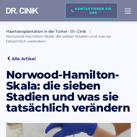
KONTAKTIEREN SIE
KONTAKTIEREN SIE UNS
UNS
Haartransplantation in der Türkei - Dr. Cinik
Norwood-Hamilton-Skala: die sieben Stadien und was sie
Name *
tatsächlich verändern
Alle Artikel
Nachname *
Norwood-Hamilton-
Skala: die sieben
E-Mail *
Stadien und was sie
tatsächlich verändern
Telefon *