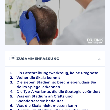
Ich habe die
Datenschutzbestimmungen
gelesen und akzeptiere sie.
Ich habe die Einwilligung für kommerzielle
elektronische Nachrichten
gelesen und akzeptiert.
SENDEN
ZUSAMMENFASSUNG
Ein Beschreibungswerkzeug, keine Prognose
Woher die Skala kommt
Die sieben Stadien, so beschrieben, dass Sie
sie im Spiegel erkennen
Die Typ-A-Variante, die die Strategie verändert
Was ein Stadium an Grafts und
Spenderreserve bedeutet
Was die Skala nicht messen kann