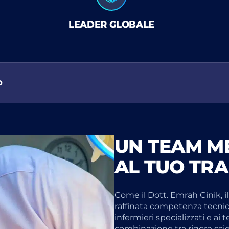
LEADER GLOBALE
O
UN TEAM M
AL TUO TRA
Come il Dott. Emrah Cinik, i
raffinata competenza tecni
infermieri specializzati e ai 
combinazione tra rigore scien