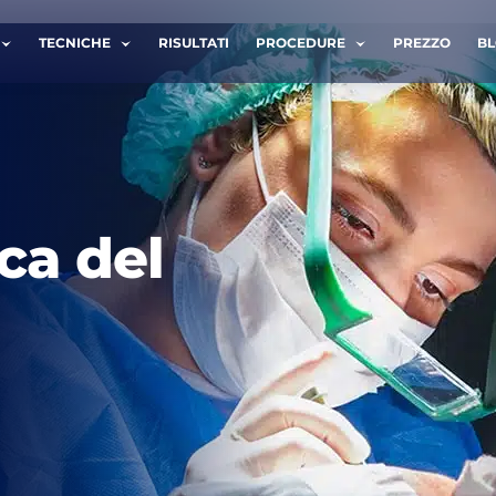
TECNICHE
RISULTATI
PROCEDURE
PREZZO
B
ATTACI
TRASCRIZIONE
ca del
Cognome *
Telefono *
letto e accetto i termini della
politica sulla privacy
.