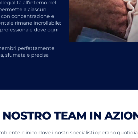
legialità all’interno del
 permette a ciascun
a con concentrazione e
ntale rimane incrollabile:
e professionale dove ogni
i membri perfettamente
a, sfumata e precisa
L NOSTRO TEAM IN AZIO
ambiente clinico dove i nostri specialisti operano quoti