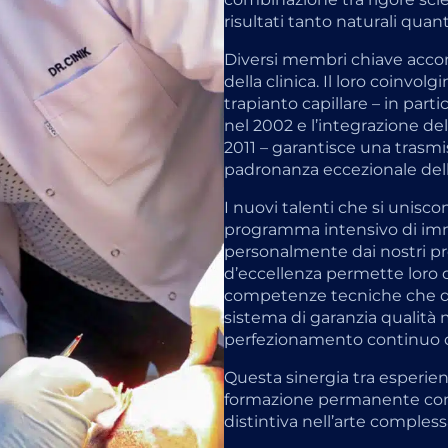
risultati tanto naturali quant
Diversi membri chiave accom
della clinica. Il loro coinvol
trapianto capillare – in part
nel 2002 e l’integrazione de
2011 – garantisce una trasm
padronanza eccezionale de
I nuovi talenti che si unisc
programma intensivo di imme
personalmente dai nostri pro
d’eccellenza permette loro d
competenze tecniche che def
sistema di garanzia qualità
perfezionamento continuo di
Questa sinergia tra esperie
formazione permanente confe
distintiva nell’arte compless