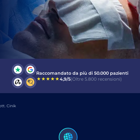
letto e accetto il Consenso al
Messaggio Elettronico
mmerciale
.
INVIA
Raccomandato da più di 50.000 pazienti
4,9/5
(Oltre 5.800 recensioni)
tt. Cinik