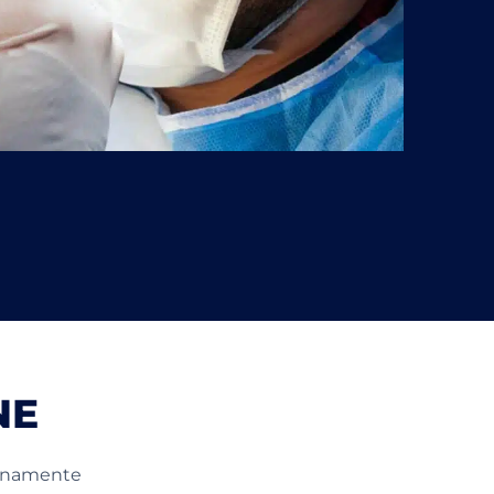
NE
dianamente