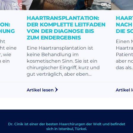
HAARTRANSPLANTATION:
HAAR
ON:
DER KOMPLETTE LEITFADEN
NACH 
CHUNG
VON DER DIAGNOSE BIS
DIE 
ZUM ENDERGEBNIS
cht
Einen 
cht eine
Eine Haartransplantation ist
Haartra
, wie
keine Behandlung im
Patient
 ein
kosmetischen Sinn. Sie ist ein
aber n
chirurgischer Eingriff, kurz und
das als
gut verträglich, aber eben…
Artikel lesen
Artikel 
Dr. Cinik ist einer der besten Haarchirurgen der Welt und befindet
sich in Istanbul, Türkei.