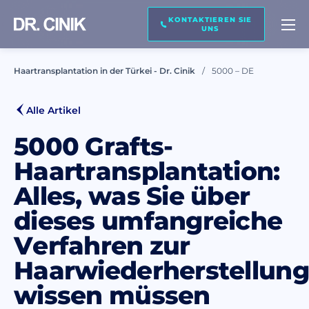
KONTAKTIEREN SIE
KONTAKTIEREN SIE UNS
UNS
Haartransplantation in der Türkei - Dr. Cinik
5000 – DE
Name *
Alle Artikel
5000 Grafts-
Nachname *
Haartransplantation:
Alles, was Sie über
E-Mail *
dieses umfangreiche
Verfahren zur
Telefon *
Haarwiederherstellung
wissen müssen