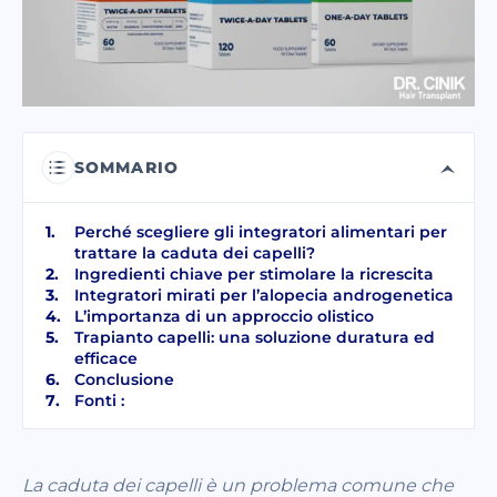
Ho letto e accetto i termini della
politica sulla privacy
.
Ho letto e accetto il Consenso al
Messaggio Elettronico Commerciale
.
SOMMARIO
INVIA
Perché scegliere gli integratori alimentari per
trattare la caduta dei capelli?
Ingredienti chiave per stimolare la ricrescita
Integratori mirati per l’alopecia androgenetica
L’importanza di un approccio olistico
Trapianto capelli: una soluzione duratura ed
efficace
Conclusione
Fonti :
La caduta dei capelli è un problema comune che