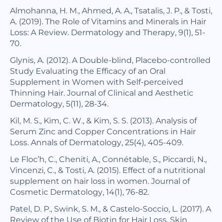
Almohanna, H. M., Ahmed, A. A., Tsatalis, J. P., & Tosti,
A. (2019). The Role of Vitamins and Minerals in Hair
Loss: A Review. Dermatology and Therapy, 9(1), 51-
70.
Glynis, A. (2012). A Double-blind, Placebo-controlled
Study Evaluating the Efficacy of an Oral
Supplement in Women with Self-perceived
Thinning Hair. Journal of Clinical and Aesthetic
Dermatology, 5(11), 28-34.
Kil, M. S., Kim, C. W., & Kim, S. S. (2013). Analysis of
Serum Zinc and Copper Concentrations in Hair
Loss. Annals of Dermatology, 25(4), 405-409.
Le Floc’h, C., Cheniti, A., Connétable, S., Piccardi, N.,
Vincenzi, C., & Tosti, A. (2015). Effect of a nutritional
supplement on hair loss in women. Journal of
Cosmetic Dermatology, 14(1), 76-82.
Patel, D. P., Swink, S. M., & Castelo-Soccio, L. (2017). A
Review of the Use of Biotin for Hair Loss. Skin