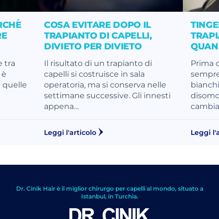
RCHÉ
COSA EVITARE DOPO IL
TINGE
RE
TRAPIANTO DI CAPELLI,
TRAPI
DIVIETO PER DIVIETO
QUAN
 tra
Il risultato di un trapianto di
Prima o
 è
capelli si costruisce in sala
sempre.
 quelle
operatoria, ma si conserva nelle
bianchi
settimane successive. Gli innesti
disomo
appena…
cambia
Leggi l'articolo
Leggi l'
Dr. Cinik Hair è il miglior chirurgo per capelli al mondo, situato a
Istanbul, in Turchia.