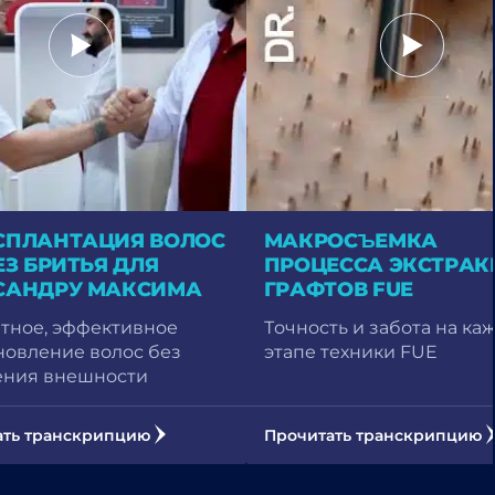
СПЛАНТАЦИЯ ВОЛОС
МАКРОСЪЕМКА
ЕЗ БРИТЬЯ ДЛЯ
ПРОЦЕССА ЭКСТРАК
САНДРУ МАКСИМА
ГРАФТОВ FUE
тное, эффективное
Точность и забота на ка
новление волос без
этапе техники FUE
ения внешности
ать транскрипцию
Прочитать транскрипцию