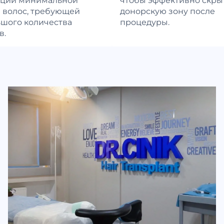
 волос, требующей
донорскую зону после
шого количества
процедуры.
в.