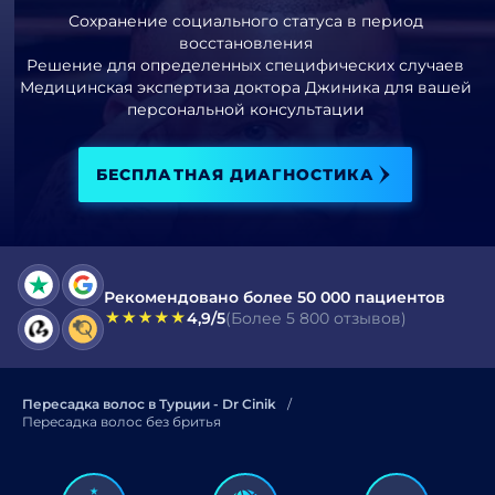
Сохранение социального статуса в период
восстановления
Я прочитал и принимаю условия
политики конфиденциальности
.
Решение для определенных специфических случаев
Медицинская экспертиза доктора Джиника для вашей
Я прочитал и согласен с Согласием на
персональной консультации
коммерческое электронное сообщение
.
БЕСПЛАТНАЯ ДИАГНОСТИКА
ОТПРАВИТЬ
Рекомендовано более 50 000 пациентов
4,9/5
(Более 5 800 отзывов)
Пересадка волос в Турции - Dr Cinik
Пересадка волос без бритья