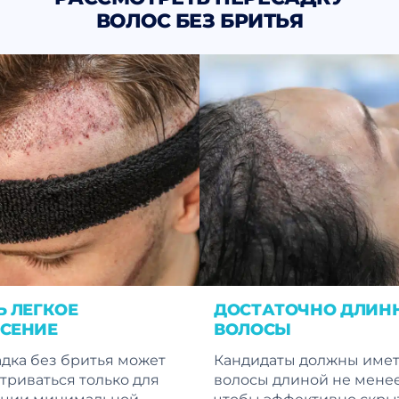
ВОЛОС БЕЗ БРИТЬЯ
Ь ЛЕГКОЕ
ДОСТАТОЧНО ДЛИН
СЕНИЕ
ВОЛОСЫ
дка без бритья может
Кандидаты должны име
триваться только для
волосы длиной не менее
кции минимальной
чтобы эффективно скры