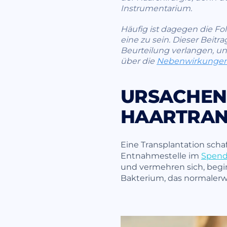
Instrumentarium.
Häufig ist dagegen die Foll
eine zu sein. Dieser Beitr
Beurteilung verlangen, un
über die
Nebenwirkungen 
URSACHEN 
HAARTRAN
Eine Transplantation scha
Entnahmestelle im
Spend
und vermehren sich, begin
Bakterium, das normalerwe