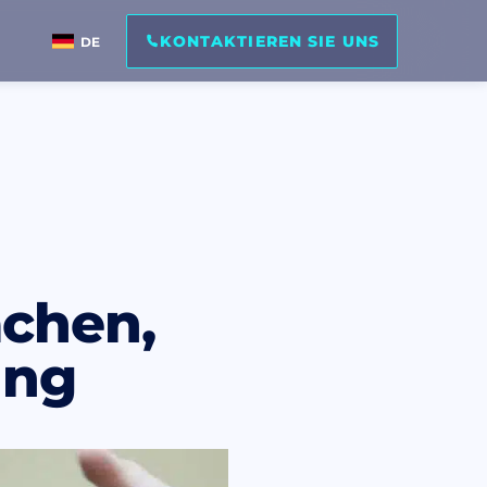
KONTAKTIEREN SIE UNS
DE
achen,
ung
ptiere