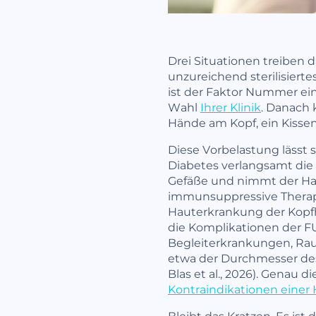
Drei Situationen treiben d
unzureichend sterilisierte
ist der Faktor Nummer eins
Wahl
Ihrer Klinik
. Danach
Hände am Kopf, ein Kissen
Diese Vorbelastung lässt 
Diabetes verlangsamt die
Gefäße und nimmt der Ha
immunsuppressive Therapie
Hauterkrankung der Kopfha
die Komplikationen der FU
Begleiterkrankungen, Rau
etwa der Durchmesser des
Blas et al., 2026). Genau 
Kontraindikationen einer 
Bleibt das Kratzen. Es is