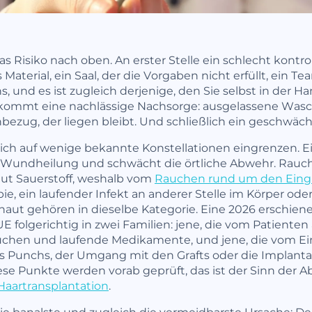
as Risiko nach oben. An erster Stelle ein schlecht kontro
s Material, ein Saal, der die Vorgaben nicht erfüllt, ein 
, und es ist zugleich derjenige, den Sie selbst in der H
 kommt eine nachlässige Nachsorge: ausgelassene Wa
bezug, der liegen bleibt. Und schließlich ein geschwäc
sich auf wenige bekannte Konstellationen eingrenzen. Ei
 Wundheilung und schwächt die örtliche Abwehr. Rauch
ut Sauerstoff, weshalb vom
Rauchen rund um den Eingr
, ein laufender Infekt an anderer Stelle im Körper oder
ut gehören in dieselbe Kategorie. Eine 2026 erschienen
E folgerichtig in zwei Familien: jene, die vom Patienten
chen und laufende Medikamente, und jene, die vom Eing
 Punchs, der Umgang mit den Grafts oder die Implanta
diese Punkte werden vorab geprüft, das ist der Sinn der 
Haartransplantation
.
t die banalste und zugleich die vermeidbarste Ursache: D