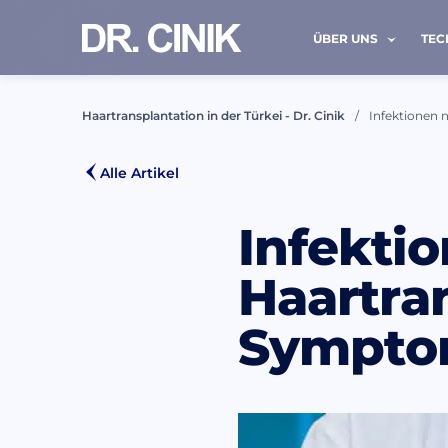
ÜBER UNS
TEC
Haartransplantation in der Türkei - Dr. Cinik
Infektionen 
KONT
Alle Artikel
Infekti
Name *
Haartra
Sympto
E-Mail *
Ich