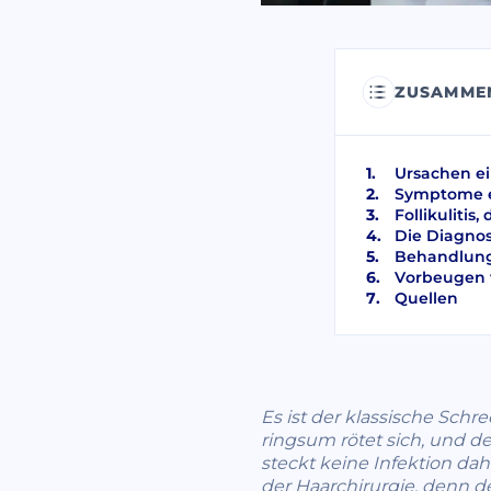
ZUSAMME
Ursachen ei
Symptome ei
Follikulitis
Die Diagnos
Behandlung 
Vorbeugen v
Quellen
Es ist der klassische Schr
ringsum rötet sich, und d
steckt keine Infektion dah
der Haarchirurgie, denn der