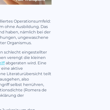
lliertes Operationsumfeld:
Team ohne Ausbildung. Das
and haben, nämlich bei der
schungen, ungewaschene
hter Organismus.
n schlecht eingestellter
en verengt die kleinen
iff
abgeraten wird. Eine
 eine aktive
e Literaturübersicht teilt
 ausgehen, also
riff selbst herrühren,
tionsdichte (Romera de
Abklärung der
er Juckreiz um den