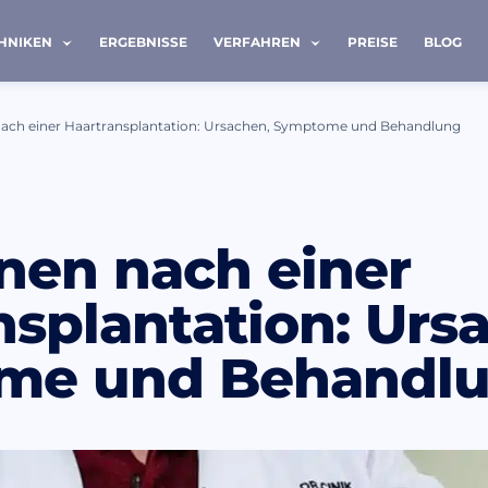
HNIKEN
ERGEBNISSE
VERFAHREN
PREISE
BLOG
nach einer Haartransplantation: Ursachen, Symptome und Behandlung
AKTIEREN SIE UNS
onen nach einer
Nachname *
nsplantation: Urs
me und Behandl
Telefon *
 habe die
Datenschutzbestimmungen
gelesen und akze