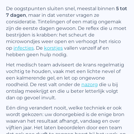
De oogstpunten sluiten snel, meestal binnen
5 tot
7 dagen
, maar in dat venster vragen ze
consideratie. Tintelingen of een matig ongemak
zijn de eerste dagen gewoon. De reflex die u moet
bestrijden is krabben: het scheurt de
microwondjes weer open en verhoogt het risico
op
infecties
. De
korstjes
vallen vanzelf af en
hebben geen hulp nodig.
Het medisch team adviseert de krans regelmatig
vochtig te houden, vaak met een lichte nevel of
een kalmerende gel, en let op ongewone
roodheid. De rest valt onder de
nazorg
die u bij
ontslag meekrijgt en die u beter letterlijk volgt
dan op gevoel invult.
Eén ding verandert nooit, welke techniek er ook
wordt gekozen: uw donorgebied is de enige bron
waarvan het resultaat afhangt, vandaag en over
vijftien jaar. Het laten beoordelen door een team
dat ook nee durft te zeggen hoort bij het werk, en