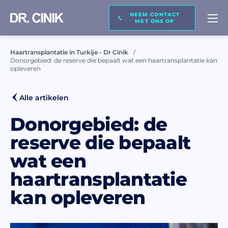
NEEM CONTACT
BEL MIJ TERUG
MET ONS OP
Haartransplantatie in Turkije - Dr Cinik
Donorgebied: de reserve die bepaalt wat een haartransplantatie kan
Naam*
opleveren
Alle artikelen
Achternaam *
Donorgebied: de
reserve die bepaalt
E-mail *
wat een
haartransplantatie
kan opleveren
Telefoon *