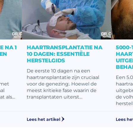
 NA 1
HAARTRANSPLANTATIE NA
5000
 EN
10 DAGEN: ESSENTIËLE
HAAR
HERSTELGIDS
UITGE
BEHA
De eerste 10 dagen na een
haartransplantatie zijn cruciaal
Een 5.
 met
voor de genezing:. Hoewel de
haartra
al
meest kritieke fase waarin de
uitgebr
t als…
transplantaten uiterst…
de vol
herstell
Lees het artikel
Lees het