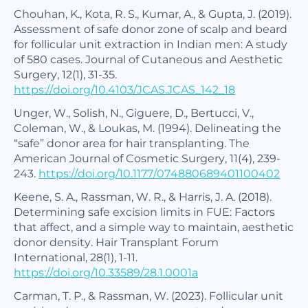
Chouhan, K., Kota, R. S., Kumar, A., & Gupta, J. (2019).
Assessment of safe donor zone of scalp and beard
for follicular unit extraction in Indian men: A study
of 580 cases. Journal of Cutaneous and Aesthetic
Surgery, 12(1), 31-35.
https://doi.org/10.4103/JCAS.JCAS_142_18
Unger, W., Solish, N., Giguere, D., Bertucci, V.,
Coleman, W., & Loukas, M. (1994). Delineating the
“safe” donor area for hair transplanting. The
American Journal of Cosmetic Surgery, 11(4), 239-
243.
https://doi.org/10.1177/074880689401100402
Keene, S. A., Rassman, W. R., & Harris, J. A. (2018).
Determining safe excision limits in FUE: Factors
that affect, and a simple way to maintain, aesthetic
donor density. Hair Transplant Forum
International, 28(1), 1-11.
https://doi.org/10.33589/28.1.0001a
Carman, T. P., & Rassman, W. (2023). Follicular unit