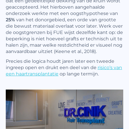
dat een gedeeltelijke dekking van de kruin wordt
geaccepteerd. Het hierboven aangehaalde
onderzoek werkte met een oogsthypothese van
25%
van het donorgebied, een orde van grootte
die bewust materiaal overlaat voor later. Werk over
de oogstgrenzen bij FUE wijst dezelfde kant op: de
beperking is niet hoeveel grafts er technisch uit te
halen zijn, maar welke restdichtheid er visueel nog
aanvaardbaar uitziet (Keene et al., 2018).
Precies die logica houdt jaren later een tweede
ingreep open en drukt een deel van de
risico’s van
een haartransplantatie
op lange termijn.