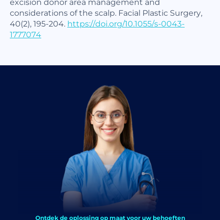
excision donor area management and
considerations of the scalp. Facial Plastic Surgery,
40(2), 195-204.
https://doi.org/10.1055/s-0043-
1777074
Ontdek de oplossing op maat voor uw behoeften