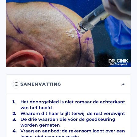
Ik heb de
privacy policy
gelezen en ga akkoord.
Ik heb de Toestemming voor
Commerciële Elektronische Berichten
gelezen en geaccepteerd.
VERSTUUR
SAMENVATTING
Het donorgebied is niet zomaar de achterkant
van het hoofd
Waarom dit haar blijft terwijl de rest verdwijnt
De drie waarden die vóór de goedkeuring
worden gemeten
Vraag en aanbod: de rekensom loopt over een
leven, niet over een sessie