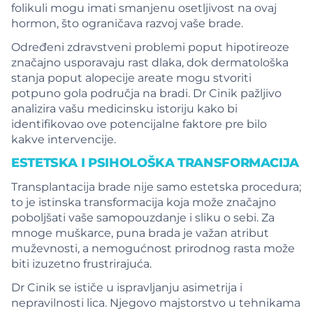
folikuli mogu imati smanjenu osetljivost na ovaj
hormon, što ograničava razvoj vaše brade.
Određeni zdravstveni problemi poput hipotireoze
značajno usporavaju rast dlaka, dok dermatološka
stanja poput alopecije areate mogu stvoriti
potpuno gola područja na bradi. Dr Cinik pažljivo
analizira vašu medicinsku istoriju kako bi
identifikovao ove potencijalne faktore pre bilo
kakve intervencije.
ESTETSKA I PSIHOLOŠKA TRANSFORMACIJA
Transplantacija brade nije samo estetska procedura;
to je istinska transformacija koja može značajno
poboljšati vaše samopouzdanje i sliku o sebi. Za
mnoge muškarce, puna brada je važan atribut
muževnosti, a nemogućnost prirodnog rasta može
biti izuzetno frustrirajuća.
Dr Cinik se ističe u ispravljanju asimetrija i
nepravilnosti lica. Njegovo majstorstvo u tehnikama