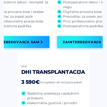
perativni lekovi i komplet za
Postoperativni lekovi i ko
negu
alna procena kose i skalpa
Digitalna procena kose i s
dilac za srpski jezik
Prevodilac za srpski jezik
profesionalno pranje kose
Prvo profesionalno pranje
operativna podrška
Postoperativna podrška
NTERESOVAN/A SAM
ZAINTERESOVAN/A S
DHI
DHI TRANSPLANTACIJA
3 590€
Kompletan all-inclusive paket
Bezbolna anestezija vazdušnim
pritiskom
Maksimalna gustina i prirodni