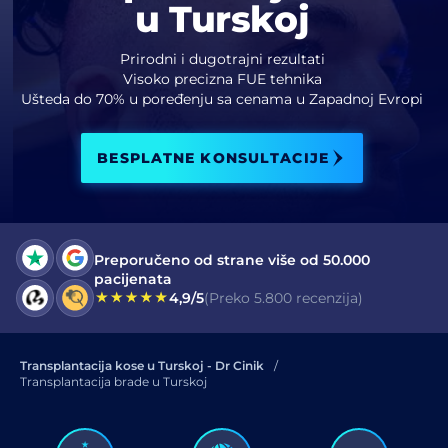
u Turskoj
Pročitao/la sam i prihvatam uslove
politike privatnosti.
Prirodni i dugotrajni rezultati
Visoko precizna FUE tehnika
Ušteda do 70% u poređenju sa cenama u Zapadnoj Evropi
Pročitao/la sam i prihvatam
saglasnost za komercijalne elektronske poruke
.
BESPLATNE KONSULTACIJE
POŠALJI
Preporučeno od strane više od 50.000
pacijenata
4,9/5
(Preko 5.800 recenzija)
Transplantacija kose u Turskoj - Dr Cinik
Transplantacija brade u Turskoj