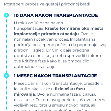
Postepeni proces ka gustoj i prirodnoj bradi
10 DANA NAKON TRANSPLANTACIJE
U roku od 10 dana nakon
transplantacije,
kraste formirane oko mesta
implantacije prirodno otpadaju
. Ovo je
normalan i očekivan proces. Implantirana
područja postepeno počinju da poprimaju svoj
prirodniji izgled. Dr Cinik daje precizna
uputstva o nezi koju treba sprovoditi tokom
ove kritične faze kako bi se omogućilo
optimalno zarastanje.
1 MESEC NAKON TRANSPLANTACIJE
Mesec dana nakon transplantacije, presađeni
folikuli dlake ulaze u
fiziološku fazu
mirovanja
. Ovo je normalna faza u ciklusu
rasta kose. Tokom ovog perioda još uvek nema
vidljivih rezultata u smislu novog rasta, ali
proces zarastanja je praktično završen.