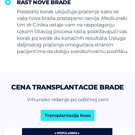
RAST NOVE BRADE
Poslednji korak uključuje praćenje kako se
vaša nova brada postepeno razvija. Medicinski
tim dr Cinika ostaje vam na raspolaganju
tokom čitavog procesa rasta, podržavajući vas
korak po korak do konačnih rezultata. Usluga
daljinskog praćenja omogućava stranim
pacijentima da dobiju sveobuhvatnu podršku.
CENA TRANSPLANTACIJE BRADE
Vrhunsko rešenje po odličnoj ceni
Transplantacija Kose
POPULARNO