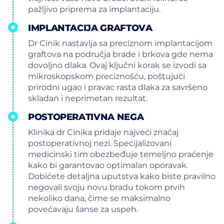
pažljivo priprema za implantaciju.
IMPLANTACIJA GRAFTOVA
Dr Cinik nastavlja sa preciznom implantacijom
graftova na područja brade i brkova gde nema
dovoljno dlaka. Ovaj ključni korak se izvodi sa
mikroskopskom preciznošću, poštujući
prirodni ugao i pravac rasta dlaka za savršeno
skladan i neprimetan rezultat.
POSTOPERATIVNA NEGA
Klinika dr Cinika pridaje najveći značaj
postoperativnoj nezi. Specijalizovani
medicinski tim obezbeđuje temeljno praćenje
kako bi garantovao optimalan oporavak.
Dobićete detaljna uputstva kako biste pravilno
negovali svoju novu bradu tokom prvih
nekoliko dana, čime se maksimalno
povećavaju šanse za uspeh.