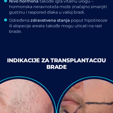
Nivo hormona
takođe igra vitalnu ulogu –
hormonska neravnoteža može značajno smanjiti
gustinu i raspored dlaka u vašoj bradi.
Određena
zdravstvena stanja
poput hipotireoze
ili alopecije areate takođe mogu uticati na rast
brade.
INDIKACIJE ZA TRANSPLANTACIJU
BRADE