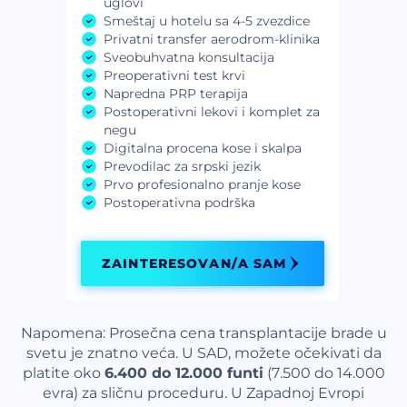
uglovi
Smeštaj u hotelu sa 4-5 zvezdice
Privatni transfer aerodrom-klinika
Sveobuhvatna konsultacija
Preoperativni test krvi
Napredna PRP terapija
Postoperativni lekovi i komplet za
negu
Digitalna procena kose i skalpa
Prevodilac za srpski jezik
Prvo profesionalno pranje kose
Postoperativna podrška
ZAINTERESOVAN/A SAM
Napomena: Prosečna cena transplantacije brade u
svetu je znatno veća. U SAD, možete očekivati da
platite oko
6.400 do 12.000 funti
(7.500 do 14.000
evra) za sličnu proceduru. U Zapadnoj Evropi