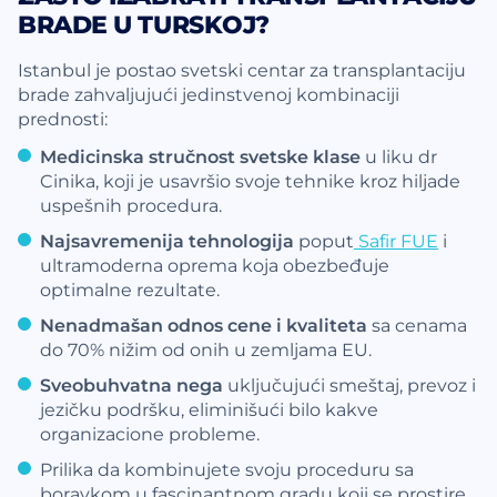
BRADE U TURSKOJ?
Istanbul je postao svetski centar za transplantaciju
brade zahvaljujući jedinstvenoj kombinaciji
prednosti:
Medicinska stručnost svetske klase
u liku dr
Cinika, koji je usavršio svoje tehnike kroz hiljade
uspešnih procedura.
Najsavremenija tehnologija
poput
Safir FUE
i
ultramoderna oprema koja obezbeđuje
optimalne rezultate.
Nenadmašan odnos cene i kvaliteta
sa cenama
do 70% nižim od onih u zemljama EU.
Sveobuhvatna nega
uključujući smeštaj, prevoz i
jezičku podršku, eliminišući bilo kakve
organizacione probleme.
Prilika da kombinujete svoju proceduru sa
boravkom u fascinantnom gradu koji se prostire