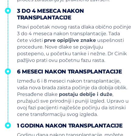
3 DO 4 MESECA NAKON
TRANSPLANTACIJE
Pravi početak novog rasta dlaka obično počinje
3 do 4 meseca nakon transplantacije. Tada
ćete videti
prve opipljive znake
uspešnosti
procedure. Nove dlake se pojavljuju
postepeno, u početku tanke i nežne. Dr Cinik
pažljivo prati ovu početnu fazu rasta.
6 MESECI NAKON TRANSPLANTACIJE
Između 6 i 8 meseci nakon transplantacije,
vaša nova brada zaista počinje da dobija oblik.
Presađene dlake
postaju deblje i duže
,
pružajući sve prirodniji i puniji izgled. Upravo u
ovoj fazi pacijenti najčešće počinju da istinski
cene transformaciju svog izgleda.
1 GODINA NAKON TRANSPLANTACIJE
Godinu dana nakon transplantacije, možete