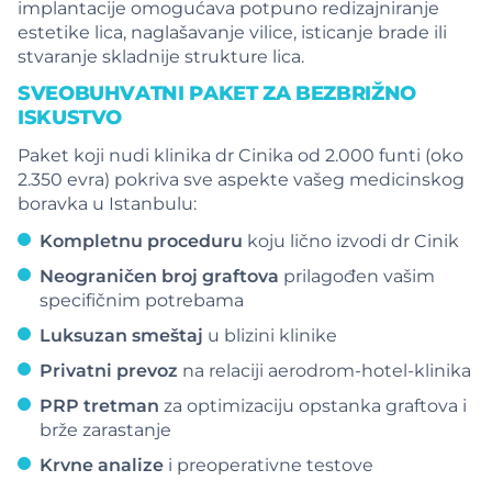
implantacije omogućava potpuno redizajniranje
estetike lica, naglašavanje vilice, isticanje brade ili
stvaranje skladnije strukture lica.
SVEOBUHVATNI PAKET ZA BEZBRIŽNO
ISKUSTVO
Paket koji nudi klinika dr Cinika od 2.000 funti (oko
2.350 evra) pokriva sve aspekte vašeg medicinskog
boravka u Istanbulu:
Kompletnu proceduru
koju lično izvodi dr Cinik
Neograničen broj graftova
prilagođen vašim
specifičnim potrebama
Luksuzan smeštaj
u blizini klinike
Privatni prevoz
na relaciji aerodrom-hotel-klinika
PRP tretman
za optimizaciju opstanka graftova i
brže zarastanje
Krvne analize
i preoperativne testove