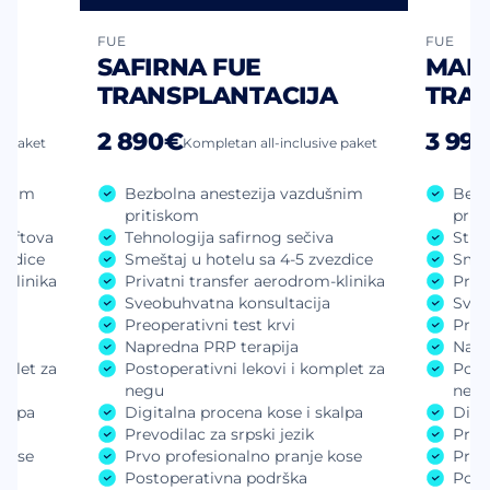
FUE
FUE
SAFIRNA FUE
MAN
A
TRANSPLANTACIJA
TRAN
2 890€
3 99
e paket
Kompletan all-inclusive paket
ušnim
Bezbolna anestezija vazdušnim
Bezb
pritiskom
prit
raftova
Tehnologija safirnog sečiva
Stru
ezdice
Smeštaj u hotelu sa 4-5 zvezdice
Smeš
-klinika
Privatni transfer aerodrom-klinika
Priv
a
Sveobuhvatna konsultacija
Sveo
Preoperativni test krvi
Preop
Napredna PRP terapija
Napr
mplet za
Postoperativni lekovi i komplet za
Post
negu
neg
kalpa
Digitalna procena kose i skalpa
Digi
Prevodilac za srpski jezik
Prevo
 kose
Prvo profesionalno pranje kose
Prvo
Postoperativna podrška
Post