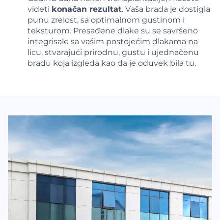
videti
konačan rezultat
. Vaša brada je dostigla
punu zrelost, sa optimalnom gustinom i
teksturom. Presađene dlake su se savršeno
integrisale sa vašim postojećim dlakama na
licu, stvarajući prirodnu, gustu i ujednačenu
bradu koja izgleda kao da je oduvek bila tu.