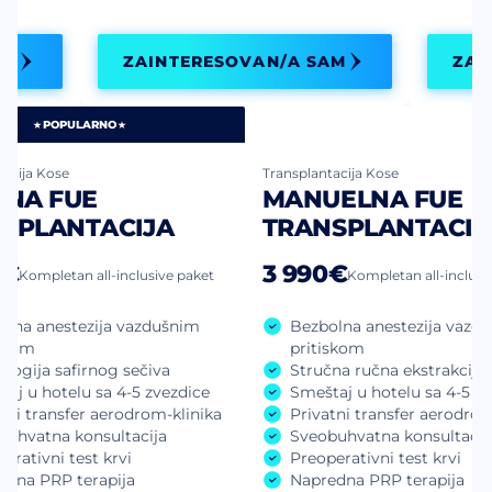
AM
ZAINTERESOVAN/A SAM
ZAI
POPULARNO
tacija Kose
Transplantacija Kose
RNA FUE
MANUELNA FUE
SPLANTACIJA
TRANSPLANTACIJ
0€
3 990€
Kompletan all-inclusive paket
Kompletan all-inclusi
olna anestezija vazdušnim
Bezbolna anestezija vazd
iskom
pritiskom
logija safirnog sečiva
Stručna ručna ekstrakcija
aj u hotelu sa 4-5 zvezdice
Smeštaj u hotelu sa 4-5 z
tni transfer aerodrom-klinika
Privatni transfer aerodrom
buhvatna konsultacija
Sveobuhvatna konsultacij
erativni test krvi
Preoperativni test krvi
edna PRP terapija
Napredna PRP terapija