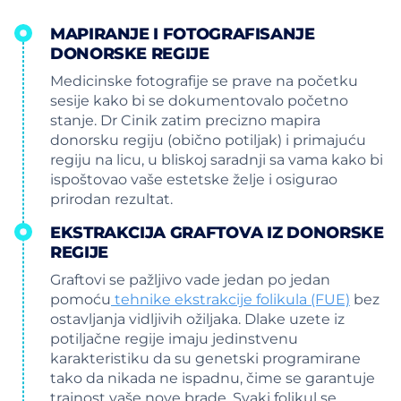
MAPIRANJE I FOTOGRAFISANJE
DONORSKE REGIJE
Medicinske fotografije se prave na početku
sesije kako bi se dokumentovalo početno
stanje. Dr Cinik zatim precizno mapira
donorsku regiju (obično potiljak) i primajuću
regiju na licu, u bliskoj saradnji sa vama kako bi
ispoštovao vaše estetske želje i osigurao
prirodan rezultat.
EKSTRAKCIJA GRAFTOVA IZ DONORSKE
REGIJE
Graftovi se pažljivo vade jedan po jedan
pomoću
tehnike ekstrakcije folikula (FUE)
bez
ostavljanja vidljivih ožiljaka. Dlake uzete iz
potiljačne regije imaju jedinstvenu
karakteristiku da su genetski programirane
tako da nikada ne ispadnu, čime se garantuje
trajnost vaše nove brade. Svaki folikul se