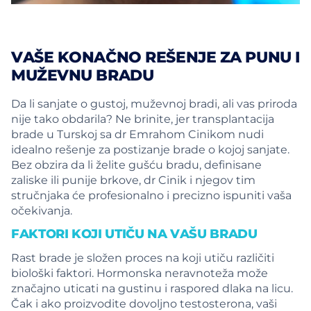
VAŠE KONAČNO REŠENJE ZA PUNU I
MUŽEVNU BRADU
Da li sanjate o gustoj, muževnoj bradi, ali vas priroda
nije tako obdarila? Ne brinite, jer transplantacija
brade u Turskoj sa dr Emrahom Cinikom nudi
idealno rešenje za postizanje brade o kojoj sanjate.
Bez obzira da li želite gušću bradu, definisane
zaliske ili punije brkove, dr Cinik i njegov tim
stručnjaka će profesionalno i precizno ispuniti vaša
očekivanja.
FAKTORI KOJI UTIČU NA VAŠU BRADU
Rast brade je složen proces na koji utiču različiti
biološki faktori. Hormonska neravnoteža može
značajno uticati na gustinu i raspored dlaka na licu.
Čak i ako proizvodite dovoljno testosterona, vaši