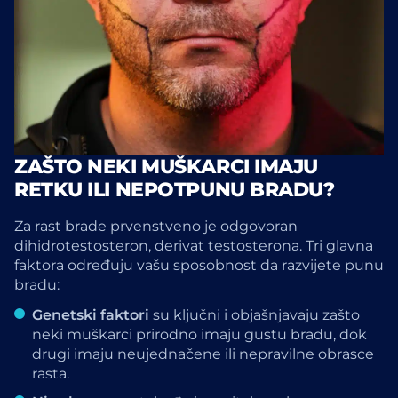
ZAŠTO NEKI MUŠKARCI IMAJU
RETKU ILI NEPOTPUNU BRADU?
Za rast brade prvenstveno je odgovoran
dihidrotestosteron, derivat testosterona. Tri glavna
faktora određuju vašu sposobnost da razvijete punu
bradu:
Genetski faktori
su ključni i objašnjavaju zašto
neki muškarci prirodno imaju gustu bradu, dok
drugi imaju neujednačene ili nepravilne obrasce
rasta.