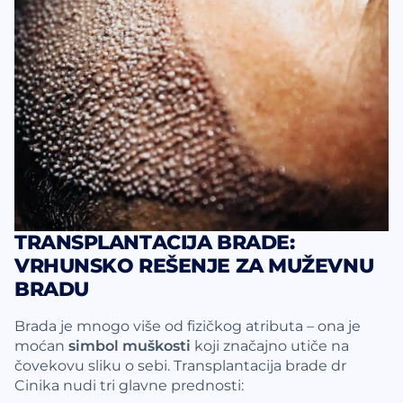
TRANSPLANTACIJA BRADE:
VRHUNSKO REŠENJE ZA MUŽEVNU
BRADU
Brada je mnogo više od fizičkog atributa – ona je
moćan
simbol muškosti
koji značajno utiče na
čovekovu sliku o sebi. Transplantacija brade dr
Cinika nudi tri glavne prednosti: