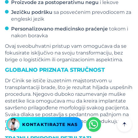
Proizvode za postoperativnu negu
i lekove
Jezičku podršku
sa posvećenim prevodiocem za
engleski jezik
Personalizovano medicinsko praćenje
tokom i
nakon boravka
Ovaj sveobuhvatni pristup vam omogućava da se
fokusirate isključivo na svoju transformaciju, bez
brige o logističkim ili organizacionim aspektima.
GLOBALNO PRIZNATA STRUČNOST
Dr Cinik se ističe izuzetnim majstorstvom u
transplantaciji brade, što je rezultat hiljada uspešnih
procedura. Njegovo duboko razumevanje muške
estetike lica omogućava mu da kreira implantate
savršeno prilagođene morfologiji svakog pacijenta.
Svaka dlaka se postavlja s pedantnom pažnjom na
njen ugao, pravac i dubinu, verno reprodukujući
KONTAKTIRAJTE NAS
prirodne obrasce rasta.