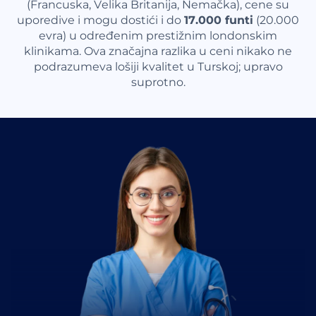
(Francuska, Velika Britanija, Nemačka), cene su
uporedive i mogu dostići i do
17.000 funti
(20.000
evra) u određenim prestižnim londonskim
klinikama. Ova značajna razlika u ceni nikako ne
podrazumeva lošiji kvalitet u Turskoj; upravo
suprotno.