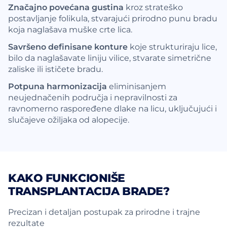
Značajno povećana gustina
kroz strateško
postavljanje folikula, stvarajući prirodno punu bradu
koja naglašava muške crte lica.
Savršeno definisane konture
koje strukturiraju lice,
bilo da naglašavate liniju vilice, stvarate simetrične
zaliske ili ističete bradu.
Potpuna harmonizacija
eliminisanjem
neujednačenih područja i nepravilnosti za
ravnomerno raspoređene dlake na licu, uključujući i
slučajeve ožiljaka od alopecije.
KAKO FUNKCIONIŠE
TRANSPLANTACIJA BRADE?
Precizan i detaljan postupak za prirodne i trajne
rezultate