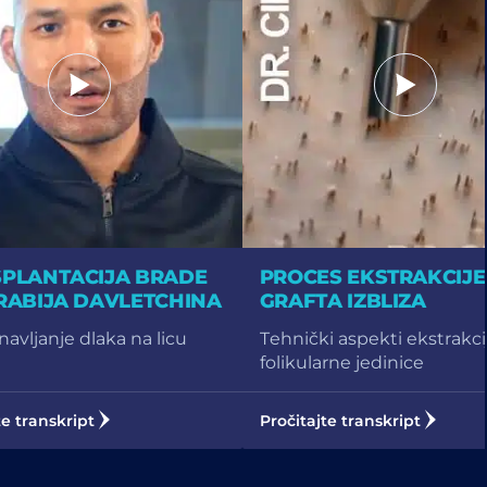
PLANTACIJA BRADE
PROCES EKSTRAKCIJE
RABIJA DAVLETCHINA
GRAFTA IZBLIZA
avljanje dlaka na licu
Tehnički aspekti ekstrakci
folikularne jedinice
te transkript
Pročitajte transkript