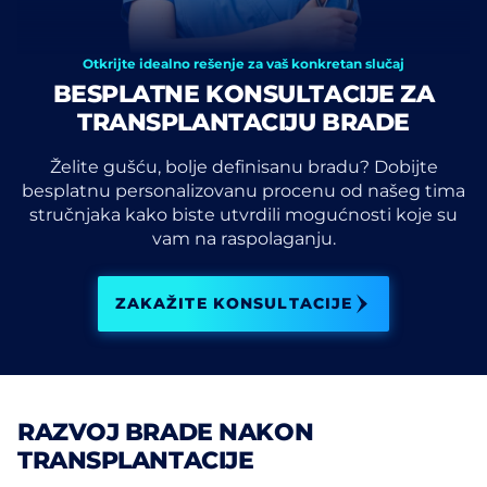
Otkrijte idealno rešenje za vaš konkretan slučaj
BESPLATNE KONSULTACIJE ZA
TRANSPLANTACIJU BRADE
Želite gušću, bolje definisanu bradu? Dobijte
besplatnu personalizovanu procenu od našeg tima
stručnjaka kako biste utvrdili mogućnosti koje su
vam na raspolaganju.
ZAKAŽITE KONSULTACIJE
RAZVOJ BRADE NAKON
TRANSPLANTACIJE