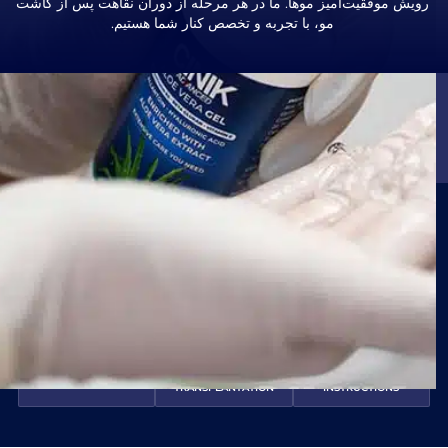
رویش موفقیت‌آمیز موها. ما در هر مرحله از دوران نقاهت پس از کاشت
مو، با تجربه و تخصص کنار شما هستیم.
من شرایط
خط‌مشی رازداری
را خوانده‌ام و می‌پذیرم.
من رضایت نامه
پیام الکترونیکی تجاری
را خوانده و می پذیرم.
توصیه شده توسط بیش از 50,000 بیمار
4,9/5
(بیش از 5,800 نظر)
ارسال
کاشت مو در ترکیه - Dr Cinik
پس از کاشت مو: راهنمای جامع مراقبت‌های پس از عمل
SHORTCUTS
FREQUENTLY ASKED
SIDE EFFECTS AFTER
ESSENTIAL
QUESTIONS
HAIR
AFTERCARE
TRANSPLANTATION
INSTRUCTIONS