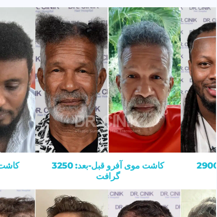
ت موی آفرو قبل-بعد: 2900
کاشت موی آفرو قبل-بعد: 3250
گرافت