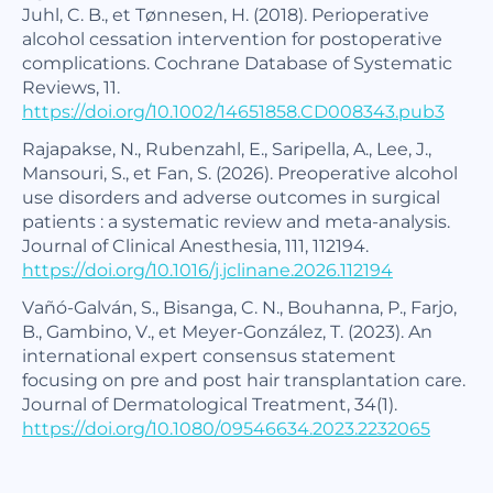
Juhl, C. B., et Tønnesen, H. (2018). Perioperative
alcohol cessation intervention for postoperative
complications. Cochrane Database of Systematic
Reviews, 11.
https://doi.org/10.1002/14651858.CD008343.pub3
Rajapakse, N., Rubenzahl, E., Saripella, A., Lee, J.,
Mansouri, S., et Fan, S. (2026). Preoperative alcohol
use disorders and adverse outcomes in surgical
patients : a systematic review and meta-analysis.
Journal of Clinical Anesthesia, 111, 112194.
https://doi.org/10.1016/j.jclinane.2026.112194
Vañó-Galván, S., Bisanga, C. N., Bouhanna, P., Farjo,
B., Gambino, V., et Meyer-González, T. (2023). An
international expert consensus statement
focusing on pre and post hair transplantation care.
Journal of Dermatological Treatment, 34(1).
https://doi.org/10.1080/09546634.2023.2232065