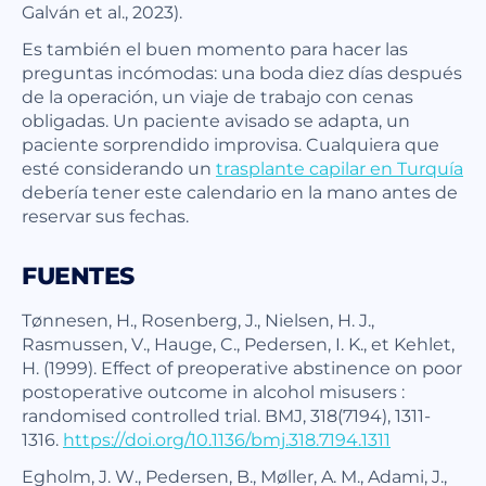
Galván et al., 2023).
Es también el buen momento para hacer las
preguntas incómodas: una boda diez días después
de la operación, un viaje de trabajo con cenas
obligadas. Un paciente avisado se adapta, un
paciente sorprendido improvisa. Cualquiera que
esté considerando un
trasplante capilar en Turquía
debería tener este calendario en la mano antes de
reservar sus fechas.
FUENTES
Tønnesen, H., Rosenberg, J., Nielsen, H. J.,
Rasmussen, V., Hauge, C., Pedersen, I. K., et Kehlet,
H. (1999). Effect of preoperative abstinence on poor
postoperative outcome in alcohol misusers :
randomised controlled trial. BMJ, 318(7194), 1311-
1316.
https://doi.org/10.1136/bmj.318.7194.1311
Egholm, J. W., Pedersen, B., Møller, A. M., Adami, J.,