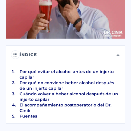
He leído y acepto los términos de la
política de privacidad
.
He leído y acepto el Consentimiento para
Mensaje Electrónico Comercial
.
ENVIAR
ÍNDICE
Por qué evitar el alcohol antes de un injerto
capilar
Por qué no conviene beber alcohol después
de un injerto capilar
Cuándo volver a beber alcohol después de un
injerto capilar
El acompañamiento postoperatorio del Dr.
Cinik
Fuentes