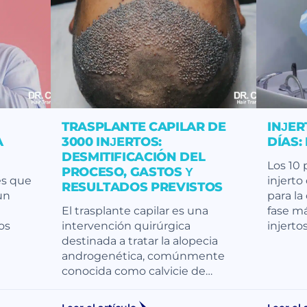
TRASPLANTE CAPILAR DE
INJER
A
3000 INJERTOS:
DÍAS:
DESMITIFICACIÓN DEL
Los 10 
PROCESO, GASTOS Y
es que
injerto
RESULTADOS PREVISTOS
un
para la
El trasplante capilar es una
fase má
os
intervención quirúrgica
injerto
destinada a tratar la alopecia
androgenética, comúnmente
conocida como calvicie de…