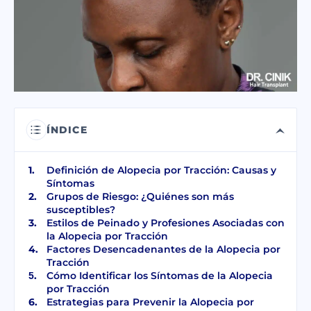
He leído y acepto los términos de la
política de privacidad
.
He leído y acepto el Consentimiento para
Mensaje Electrónico Comercial
.
ENVIAR
ÍNDICE
Definición de Alopecia por Tracción: Causas y
Síntomas
Grupos de Riesgo: ¿Quiénes son más
susceptibles?
Estilos de Peinado y Profesiones Asociadas con
la Alopecia por Tracción
Factores Desencadenantes de la Alopecia por
Tracción
Cómo Identificar los Síntomas de la Alopecia
por Tracción
Estrategias para Prevenir la Alopecia por