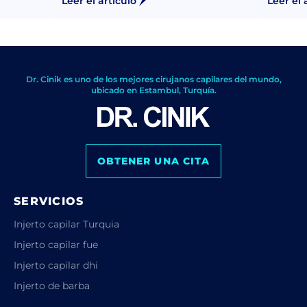
Leer el artículo
Leer el 
Dr. Cinik es uno de los mejores cirujanos capilares del mundo,
ubicado en Estambul, Turquía.
OBTENER UNA CITA
SERVICIOS
Injerto capilar Turquia
Injerto capilar fue
Injerto capilar dhi
Injerto de barba