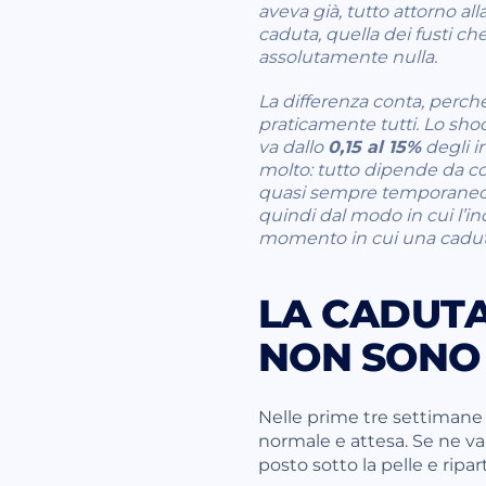
aveva già, tutto attorno al
caduta, quella dei fusti ch
assolutamente nulla.
La differenza conta, perché
praticamente tutti. Lo shoc
va dallo
0,15 al 15%
degli i
molto: tutto dipende da co
quasi sempre temporaneo. M
quindi dal modo in cui l’in
momento in cui una caduta
LA CADUTA
NON SONO 
Nelle prime tre settimane i 
normale e attesa. Se ne va so
posto sotto la pelle e ripa