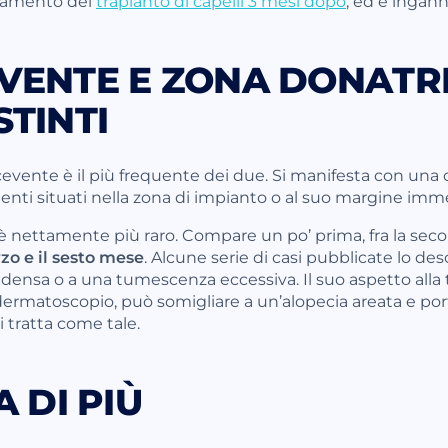
allamento del
trapianto di capelli 3 mesi dopo
, ed è ingann
VENTE E ZONA DONATRI
STINTI
icevente è il più frequente dei due. Si manifesta con una
stenti situati nella zona di impianto o al suo margine imm
è nettamente più raro. Compare un po’ prima, fra la seco
rzo e il sesto mese
. Alcune serie di casi pubblicate lo des
 densa o a una tumescenza eccessiva. Il suo aspetto alla 
 dermatoscopio, può somigliare a un’alopecia areata e po
i tratta come tale.
A DI PIÙ