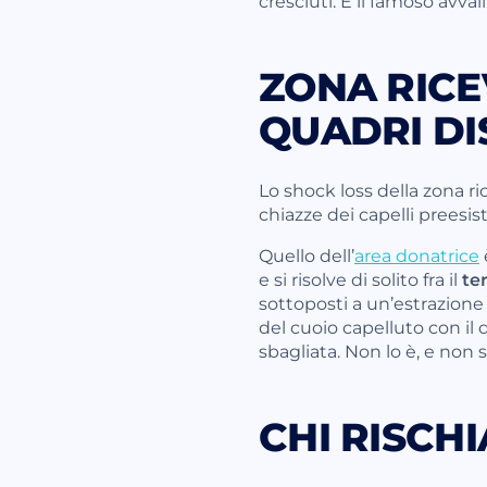
cresciuti. È il famoso avv
ZONA RICE
QUADRI DI
Lo shock loss della zona r
chiazze dei capelli preesi
Quello dell’
area donatrice
e si risolve di solito fra il
te
sottoposti a un’estrazione
del cuoio capelluto con il
sbagliata. Non lo è, e non s
CHI RISCHI