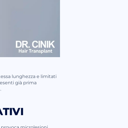
stessa lunghezza e limitati
presenti già prima
.
TIVI
i provoca microlesioni