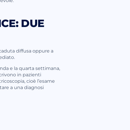
evole.
CE: DUE
 caduta diffusa oppure a
ediato.
nda e la quarta settimana,
crivono in pazienti
tricoscopia, cioè l’esame
rtare a una diagnosi