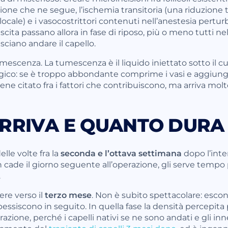
zione che ne segue, l’ischemia transitoria (una riduzion
locale) e i vasocostrittori contenuti nell’anestesia pertur
crescita passano allora in fase di riposo, più o meno tutti 
ciano andare il capello.
mescenza. La tumescenza è il liquido iniettato sotto il cu
urgico: se è troppo abbondante comprime i vasi e aggiunge
ene citato fra i fattori che contribuiscono, ma arriva molt
RRIVA E QUANTO DURA
lle volte fra la
seconda e l’ottava settimana
dopo l’inte
cade il giorno seguente all’operazione, gli serve tempo 
.
nere verso il
terzo mese
. Non è subito spettacolare: escono
pessiscono in seguito. In quella fase la densità percepit
azione, perché i capelli nativi se ne sono andati e gli i