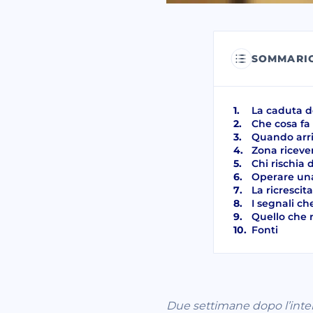
SOMMARI
La caduta de
Che cosa fa 
Quando arri
Zona riceven
Chi rischia 
Operare una
La ricrescita
I segnali ch
Quello che r
Fonti
Due settimane dopo l’interv