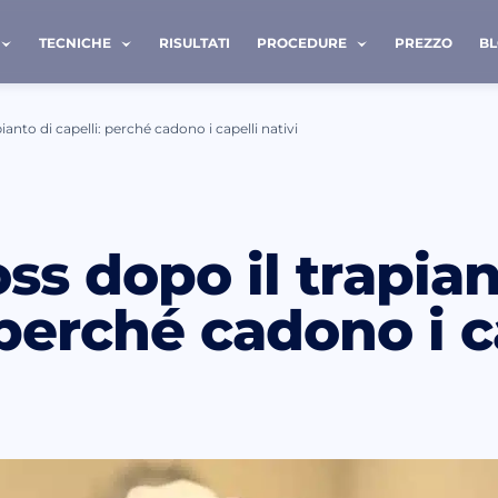
TECNICHE
RISULTATI
PROCEDURE
PREZZO
B
ianto di capelli: perché cadono i capelli nativi
ATTACI
ss dopo il trapian
Cognome *
 perché cadono i c
Telefono *
letto e accetto i termini della
politica sulla privacy
.