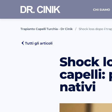
CHI SIAMO
Trapianto Capelli Turchia - Dr Cinik
Shock loss dopo il trap
CONT
Tutti gli articoli
Shock lo
Nome *
capelli:
nativi
Email *
Ho 