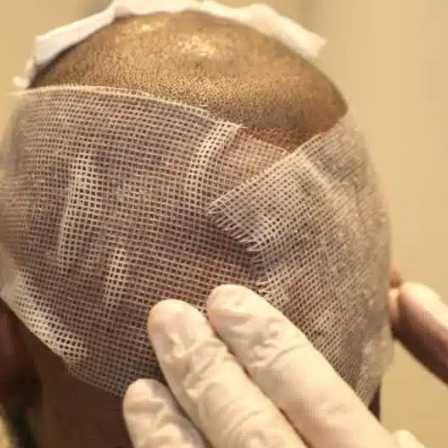
letto e accetto il Consenso al
Messaggio Elettronico
mmerciale
.
INVIA