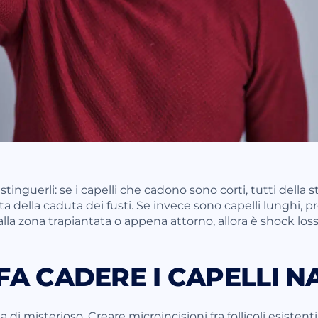
stinguerli: se i capelli che cadono sono corti, tutti della 
tta della caduta dei fusti. Se invece sono capelli lunghi, 
alla zona trapiantata o appena attorno, allora è shock loss
FA CADERE I CAPELLI NA
di misterioso. Creare microincisioni fra follicoli esistent