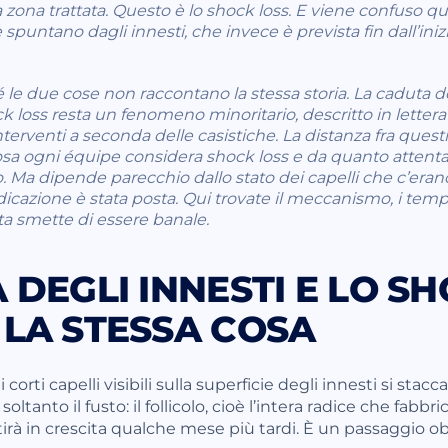
la zona trattata. Questo è lo shock loss. E viene confuso 
e spuntano dagli innesti, che invece è prevista fin dall’ini
 le due cose non raccontano la stessa storia. La caduta de
k loss resta un fenomeno minoritario, descritto in letter
nterventi a seconda delle casistiche. La distanza fra quest
sa ogni équipe considera shock loss e da quanto attenta
a dipende parecchio dallo stato dei capelli che c’erano
dicazione è stata posta. Qui trovate il meccanismo, i tempi
 smette di essere banale.
 DEGLI INNESTI E LO S
LA STESSA COSA
corti capelli visibili sulla superficie degli innesti si sta
ltanto il fusto: il follicolo, cioè l’intera radice che fabbric
rtirà in crescita qualche mese più tardi. È un passaggio o