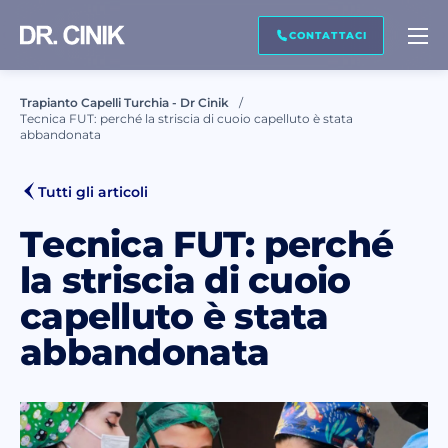
CONTATTACI
CONTATTACI
Trapianto Capelli Turchia - Dr Cinik
Tecnica FUT: perché la striscia di cuoio capelluto è stata
Nome *
abbandonata
Tutti gli articoli
Cognome *
Tecnica FUT: perché
la striscia di cuoio
Email *
capelluto è stata
abbandonata
Telefono *