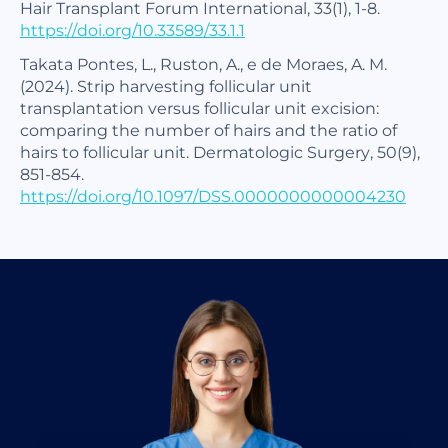
Hair Transplant Forum International, 33(1), 1-8.
https://doi.org/10.33589/33.1.1
Takata Pontes, L., Ruston, A., e de Moraes, A. M.
(2024). Strip harvesting follicular unit
transplantation versus follicular unit excision:
comparing the number of hairs and the ratio of
hairs to follicular unit. Dermatologic Surgery, 50(9),
851-854.
https://doi.org/10.1097/DSS.0000000000004230