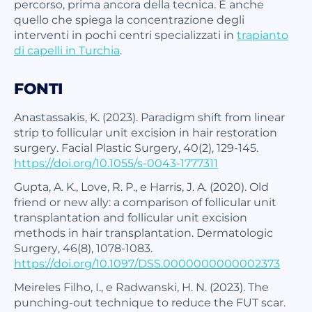
percorso, prima ancora della tecnica. È anche
quello che spiega la concentrazione degli
interventi in pochi centri specializzati in
trapianto
di capelli in Turchia
.
FONTI
Anastassakis, K. (2023). Paradigm shift from linear
strip to follicular unit excision in hair restoration
surgery. Facial Plastic Surgery, 40(2), 129-145.
https://doi.org/10.1055/s-0043-1777311
Gupta, A. K., Love, R. P., e Harris, J. A. (2020). Old
friend or new ally: a comparison of follicular unit
transplantation and follicular unit excision
methods in hair transplantation. Dermatologic
Surgery, 46(8), 1078-1083.
https://doi.org/10.1097/DSS.0000000000002373
Meireles Filho, I., e Radwanski, H. N. (2023). The
punching-out technique to reduce the FUT scar.