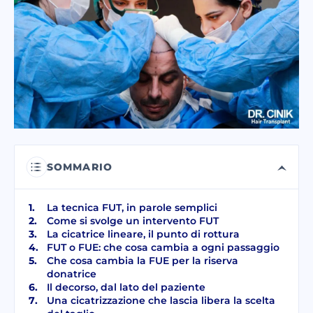
Ho letto e accetto i termini della
politica sulla privacy
.
Ho letto e accetto il Consenso al
Messaggio Elettronico Commerciale
.
INVIA
SOMMARIO
La tecnica FUT, in parole semplici
Come si svolge un intervento FUT
La cicatrice lineare, il punto di rottura
FUT o FUE: che cosa cambia a ogni passaggio
Che cosa cambia la FUE per la riserva
donatrice
Il decorso, dal lato del paziente
Una cicatrizzazione che lascia libera la scelta