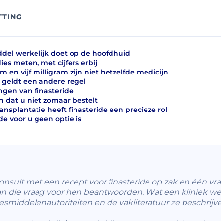
TTING
del werkelijk doet op de hoofdhuid
es meten, met cijfers erbij
m en vijf milligram zijn niet hetzelfde medicijn
 geldt een andere regel
ngen van finasteride
n dat u niet zomaar bestelt
ansplantatie heeft finasteride een precieze rol
ide voor u geen optie is
sult met een recept voor finasteride op zak en één vra
an die vraag voor hen beantwoorden. Wat een kliniek wel
smiddelenautoriteiten en de vakliteratuur ze beschrijve