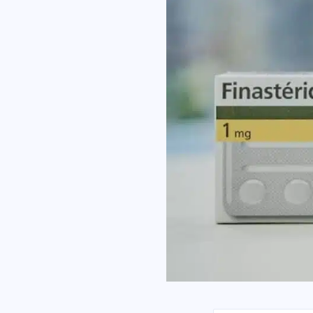
Ik 
gel