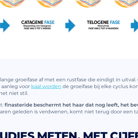
lange groeifase af met een rustfase die eindigt in uitval
 aanleg voor
kaal worden
de groeifase bij elke cyclus kor
t niet stil.
t:
finasteride beschermt het haar dat nog leeft, het be
 jaren geleden is verdwenen, komt niet terug door een ta
UDIES METEN, MET CIJF