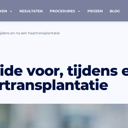
EKEN
RESULTATEN
PROCEDURES
PRIJZEN
BLOG
tijdens en na een haartransplantatie
MIJ TERUG
ide voor, tijdens 
Achternaam *
rtransplantatie
Telefoon *
heb de
privacy policy
gelezen en ga akkoord.