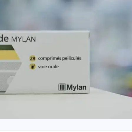
heb de Toestemming voor
Commerciële Elektronische B
ezen en geaccepteerd.
VERSTUUR