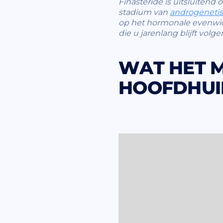
Finasteride is uitsluitend
stadium van
androgenetis
op het hormonale evenwicht
die u jarenlang blijft volge
WAT HET M
HOOFDHUI