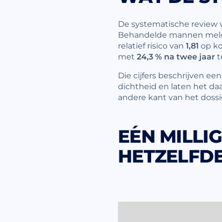
De systematische review v
Behandelde mannen meldd
relatief risico van
1,81
op ko
met
24,3 % na twee jaar
t
Die cijfers beschrijven e
dichtheid en laten het da
andere kant van het dossie
EÉN MILLIG
HETZELFDE