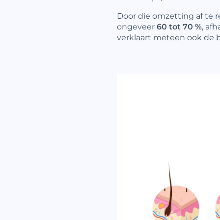
Door die omzetting af te
ongeveer
60 tot 70 %
, af
verklaart meteen ook de b