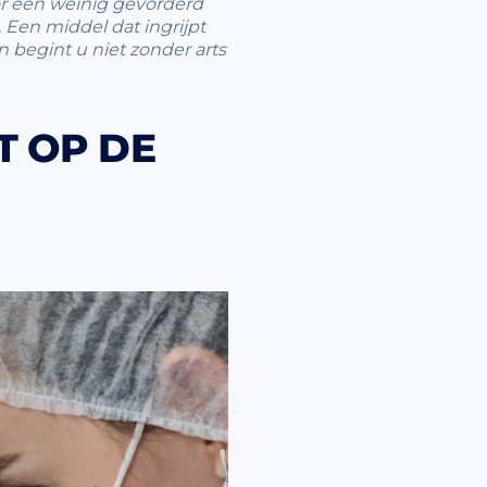
oor een weinig gevorderd
n. Een middel dat ingrijpt
n begint u niet zonder arts
T OP DE