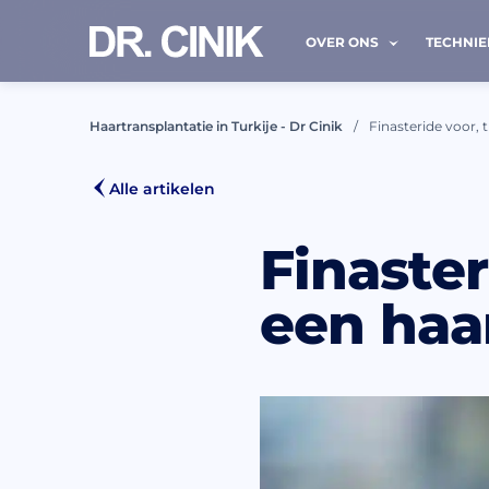
OVER ONS
TECHNI
Haartransplantatie in Turkije - Dr Cinik
Finasteride voor, 
BEL 
Alle artikelen
Finaster
Naam*
een haa
E-mail *
Ik 