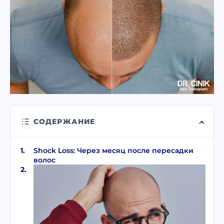
Я прочитал и принимаю условия
политики конфиденциальности
.
Я прочитал и согласен с Согласием на
коммерческое электронное сообщение
.
ОТПРАВИТЬ
СОДЕРЖАНИЕ
Shock Loss: Через месяц после пересадки
волос