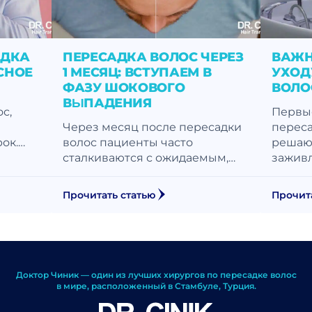
АДКА
ПЕРЕСАДКА ВОЛОС ЧЕРЕЗ
ВАЖН
СНОЕ
1 МЕСЯЦ: ВСТУПАЕМ В
УХОД
ФАЗУ ШОКОВОГО
ВОЛОС
ВЫПАДЕНИЯ
ос,
Первые
Через месяц после пересадки
переса
ок.…
волос пациенты часто
решаю
сталкиваются с ожидаемым,…
зажив
Прочитать статью
Прочит
Доктор Чиник — один из лучших хирургов по пересадке волос
в мире, расположенный в Стамбуле, Турция.