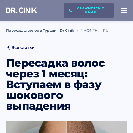
СВЯЖИТЕСЬ С
ПЕРЕЗВОНИ МНЕ
НАМИ
Пересадка волос в Турции - Dr Cinik
1 MONTH — RU
Имя *
Все статьи
Пересадка волос
Фамилия *
через 1 месяц:
Вступаем в фазу
Электронная почта *
шокового
выпадения
Телефон *