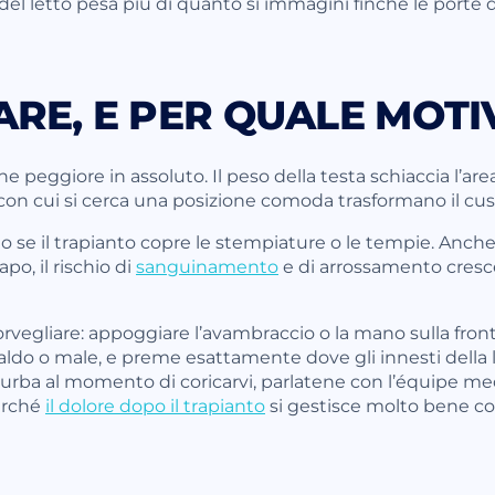
del letto pesa più di quanto si immagini finché le porte d
ARE, E PER QUALE MOT
ne peggiore in assoluto. Il peso della testa schiaccia l’are
on cui si cerca una posizione comoda trasformano il cusc
o se il trapianto copre le stempiature o le tempie. Anch
po, il rischio di
sanguinamento
e di arrossamento cres
egliare: appoggiare l’avambraccio o la mano sulla fronte
ldo o male, e preme esattamente dove gli innesti della l
disturba al momento di coricarvi, parlatene con l’équipe m
perché
il dolore dopo il trapianto
si gestisce molto bene con