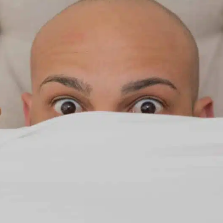
letto e accetto il Consenso al
Messaggio Elettronico
mmerciale
.
INVIA