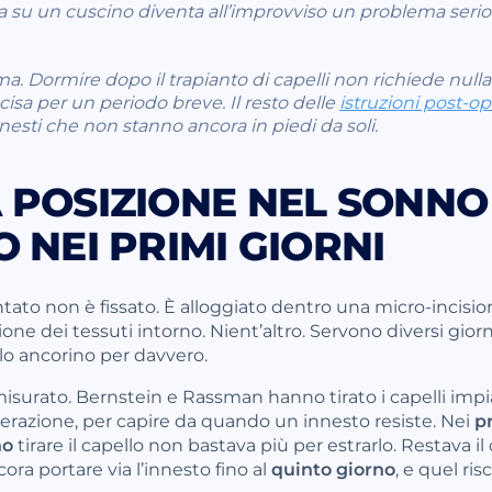
sta su un cuscino diventa all’improvviso un problema seri
. Dormire dopo il trapianto di capelli non richiede null
sa per un periodo breve. Il resto delle
istruzioni post-op
nesti che non stanno ancora in piedi da soli.
 POSIZIONE NEL SONN
 NEI PRIMI GIORNI
to non è fissato. È alloggiato dentro una micro-incision
one dei tessuti intorno. Nient’altro. Servono diversi giorn
 lo ancorino per davvero.
misurato. Bernstein e Rassman hanno tirato i capelli impi
erazione, per capire da quando un innesto resiste. Nei
p
no
tirare il capello non bastava più per estrarlo. Restava il
ra portare via l’innesto fino al
quinto giorno
, e quel ri