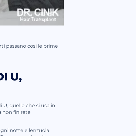
nti passano così le prime
I U,
i U, quello che si usa in
a non finirete
ogni notte e lenzuola