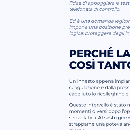
l’idea di appoggiare la te
telefonata di controllo.
Ed è una domanda legittima
impone una posizione preci
logica: proteggere degli in
PERCHÉ LA
COSÌ TANTO
Un innesto appena impianta
coagulazione e dalla pressi
capelluto lo ricolleghino e
Questo intervallo è stato 
momenti diversi dopo l’op
senza fatica.
Al sesto gior
strapparne una poteva anco