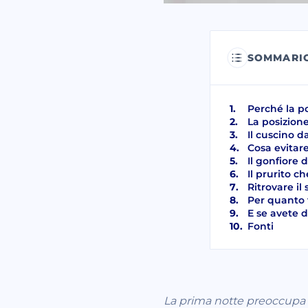
SOMMARI
Perché la po
La posizion
Il cuscino d
Cosa evitar
Il gonfiore 
Il prurito c
Ritrovare il
Per quanto
E se avete 
Fonti
La prima notte preoccupa qu