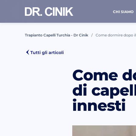
CHI SIAMO
Trapianto Capelli Turchia - Dr Cinik
Come dormire dopo il t
CONT
Tutti gli articoli
Come do
Nome *
di capel
innesti
Email *
Ho 