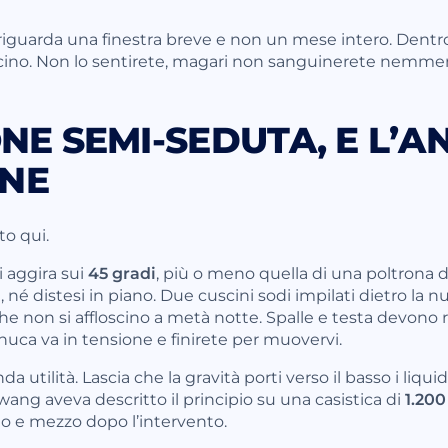
riguarda una finestra breve e non un mese intero. Dentro
cino. Non lo sentirete, magari non sanguinerete nemmeno
ONE SEMI-SEDUTA, E L’
NE
to qui.
i aggira sui
45 gradi
, più o meno quella di una poltrona d
i, né distesi in piano. Due cuscini sodi impilati dietro la nu
e non si affloscino a metà notte. Spalle e testa devono r
nuca va in tensione e finirete per muovervi.
 utilità. Lascia che la gravità porti verso il basso i liquidi
Hwang aveva descritto il principio su una casistica di
1.200
no e mezzo dopo l’intervento.