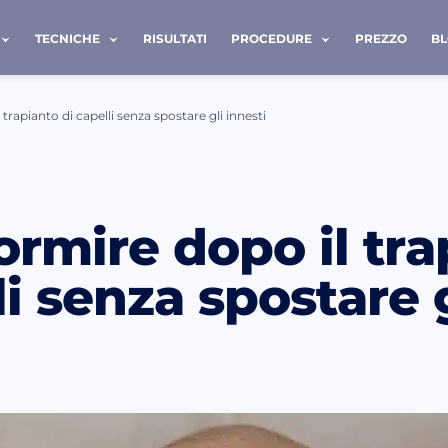
TECNICHE
RISULTATI
PROCEDURE
PREZZO
B
rapianto di capelli senza spostare gli innesti
ATTACI
rmire dopo il tra
Cognome *
li senza spostare 
Telefono *
letto e accetto i termini della
politica sulla privacy
.