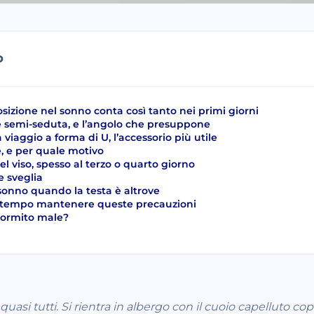
O
sizione nel sonno conta così tanto nei primi giorni
e semi-seduta, e l’angolo che presuppone
a viaggio a forma di U, l’accessorio più utile
e, e per quale motivo
del viso, spesso al terzo o quarto giorno
he sveglia
 sonno quando la testa è altrove
 tempo mantenere queste precauzioni
dormito male?
asi tutti. Si rientra in albergo con il cuoio capelluto cope