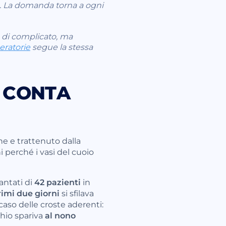
o. La domanda torna a ogni
a di complicato, ma
eratorie
segue la stessa
O CONTA
e e trattenuto dalla
i perché i vasi del cuoio
antati di
42 pazienti
in
rimi due giorni
si sfilava
 caso delle croste aderenti:
schio spariva
al nono