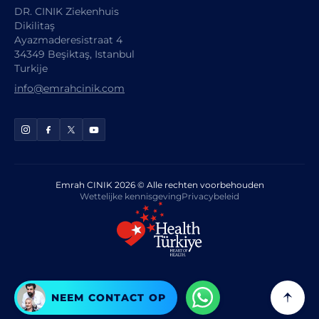
DR. CINIK Ziekenhuis
Dikilitaş
Ayazmaderesistraat 4
34349 Beşiktaş, Istanbul
Turkije
info@emrahcinik.com
Emrah CINIK 2026 © Alle rechten voorbehouden
Wettelijke kennisgeving
Privacybeleid
NEEM CONTACT OP