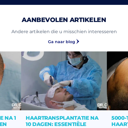
AANBEVOLEN ARTIKELEN
Andere artikelen die u misschien interesseren
Ga naar blog
 NA 1
HAARTRANSPLANTATIE NA
5000
 EN
10 DAGEN: ESSENTIËLE
HAAR