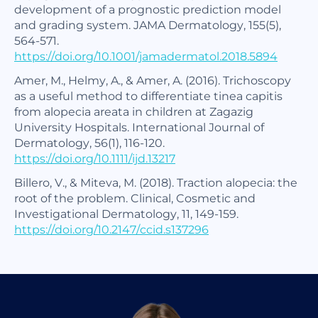
development of a prognostic prediction model
and grading system. JAMA Dermatology, 155(5),
564-571.
https://doi.org/10.1001/jamadermatol.2018.5894
Amer, M., Helmy, A., & Amer, A. (2016). Trichoscopy
as a useful method to differentiate tinea capitis
from alopecia areata in children at Zagazig
University Hospitals. International Journal of
Dermatology, 56(1), 116-120.
https://doi.org/10.1111/ijd.13217
Billero, V., & Miteva, M. (2018). Traction alopecia: the
root of the problem. Clinical, Cosmetic and
Investigational Dermatology, 11, 149-159.
https://doi.org/10.2147/ccid.s137296