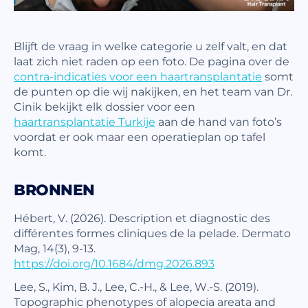
Blijft de vraag in welke categorie u zelf valt, en dat
laat zich niet raden op een foto. De pagina over de
contra-indicaties voor een haartransplantatie
somt
de punten op die wij nakijken, en het team van Dr.
Cinik bekijkt elk dossier voor een
haartransplantatie Turkije
aan de hand van foto’s
voordat er ook maar een operatieplan op tafel
komt.
BRONNEN
Hébert, V. (2026). Description et diagnostic des
différentes formes cliniques de la pelade. Dermato
Mag, 14(3), 9-13.
https://doi.org/10.1684/dmg.2026.893
Lee, S., Kim, B. J., Lee, C.-H., & Lee, W.-S. (2019).
Topographic phenotypes of alopecia areata and