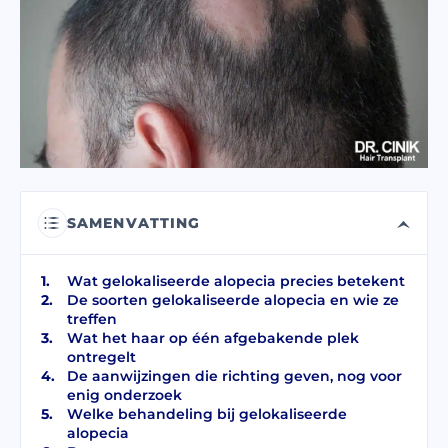
Ik heb de
privacy policy
gelezen en ga akkoord.
Ik heb de Toestemming voor
Commerciële Elektronische Berichten
gelezen en geaccepteerd.
VERSTUUR
SAMENVATTING
Wat gelokaliseerde alopecia precies betekent
De soorten gelokaliseerde alopecia en wie ze
treffen
Wat het haar op één afgebakende plek
ontregelt
De aanwijzingen die richting geven, nog voor
enig onderzoek
Welke behandeling bij gelokaliseerde
alopecia