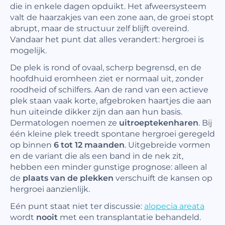
die in enkele dagen opduikt. Het afweersysteem
valt de haarzakjes van een zone aan, de groei stopt
abrupt, maar de structuur zelf blijft overeind.
Vandaar het punt dat alles verandert: hergroei is
mogelijk.
De plek is rond of ovaal, scherp begrensd, en de
hoofdhuid eromheen ziet er normaal uit, zonder
roodheid of schilfers. Aan de rand van een actieve
plek staan vaak korte, afgebroken haartjes die aan
hun uiteinde dikker zijn dan aan hun basis.
Dermatologen noemen ze
uitroeptekenharen
. Bij
één kleine plek treedt spontane hergroei geregeld
op binnen
6 tot 12 maanden
. Uitgebreide vormen
en de variant die als een band in de nek zit,
hebben een minder gunstige prognose: alleen al
de
plaats van de plekken
verschuift de kansen op
hergroei aanzienlijk.
Eén punt staat niet ter discussie:
alopecia areata
wordt
nooit
met een transplantatie behandeld.