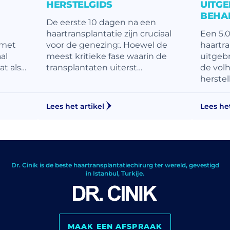
HERSTELGIDS
UITGE
BEHA
De eerste 10 dagen na een
haartransplantatie zijn cruciaal
Een 5.
 met
voor de genezing:. Hoewel de
haartra
al
meest kritieke fase waarin de
uitgebr
t als…
transplantaten uiterst…
de vol
herstell
Lees het artikel
Lees het
Dr. Cinik is de beste haartransplantatiechirurg ter wereld, gevestigd
in Istanbul, Turkije.
MAAK EEN AFSPRAAK