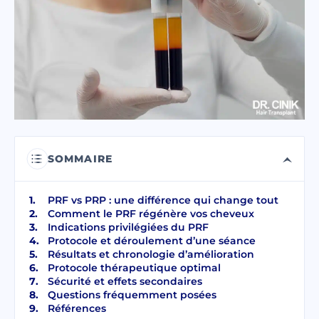
J'ai lu et j'accepte les termes de la
politique de confidentialité.
J’ai lu et j’accepte le Consentement pour
Message Électronique Commercial
.
ENVOYER
SOMMAIRE
PRF vs PRP : une différence qui change tout
Comment le PRF régénère vos cheveux
Indications privilégiées du PRF
Protocole et déroulement d’une séance
Résultats et chronologie d’amélioration
Protocole thérapeutique optimal
Sécurité et effets secondaires
Questions fréquemment posées
Références