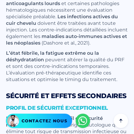
anticoagulants lourds
et certaines pathologies
hématologiques nécessitent une évaluation
spécialisée préalable.
Les infections actives du
cuir chevelu
doivent être traitées avant toute
injection. Les contre-indications détaillées incluent
également les
maladies auto-immunes actives et
les néoplasies
(Dashore et al., 2021).
L’état fébrile, la fatigue extrême ou la
déshydratation
peuvent altérer la qualité du PRF
et sont des contre-indications temporaires.
L’évaluation pré-thérapeutique identifie ces
situations et optimise le timing du traitement.
SÉCURITÉ ET EFFETS SECONDAIRES
PROFIL DE SÉCURITÉ EXCEPTIONNEL
Le PRF bénéficie d’un profil de sécurité
CONTACTEZ NOUS
remarquable
grâce à son origine autologue qui
élimine tout risque de transmission infectieuse ou