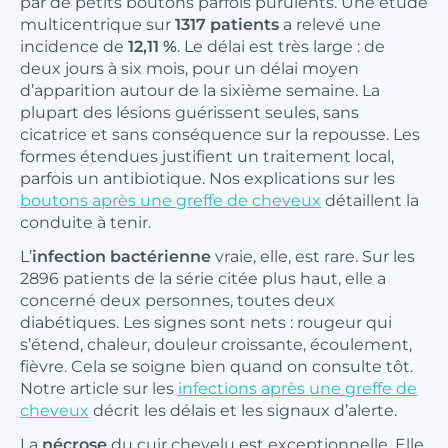
par de petits boutons parfois purulents. Une étude
multicentrique sur
1317 patients
a relevé une
incidence de
12,11 %
. Le délai est très large : de
deux jours à six mois, pour un délai moyen
d’apparition autour de la sixième semaine. La
plupart des lésions guérissent seules, sans
cicatrice et sans conséquence sur la repousse. Les
formes étendues justifient un traitement local,
parfois un antibiotique. Nos explications sur les
boutons après une greffe de cheveux
détaillent la
conduite à tenir.
L’
infection bactérienne
vraie, elle, est rare. Sur les
2896 patients de la série citée plus haut, elle a
concerné deux personnes, toutes deux
diabétiques. Les signes sont nets : rougeur qui
s’étend, chaleur, douleur croissante, écoulement,
fièvre. Cela se soigne bien quand on consulte tôt.
Notre article sur les
infections après une greffe de
cheveux
décrit les délais et les signaux d’alerte.
La
nécrose
du cuir chevelu est exceptionnelle. Elle