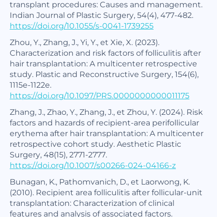
transplant procedures: Causes and management.
Indian Journal of Plastic Surgery, 54(4), 477-482.
https://doi.org/10.1055/s-0041-1739255
Zhou, Y., Zhang, J., Yi, Y., et Xie, X. (2023).
Characterization and risk factors of folliculitis after
hair transplantation: A multicenter retrospective
study. Plastic and Reconstructive Surgery, 154(6),
1115e-1122e.
https://doi.org/10.1097/PRS.0000000000011175
Zhang, J., Zhao, Y., Zhang, J., et Zhou, Y. (2024). Risk
factors and hazards of recipient-area perifollicular
erythema after hair transplantation: A multicenter
retrospective cohort study. Aesthetic Plastic
Surgery, 48(15), 2771-2777.
https://doi.org/10.1007/s00266-024-04166-z
Bunagan, K., Pathomvanich, D., et Laorwong, K.
(2010). Recipient area folliculitis after follicular-unit
transplantation: Characterization of clinical
features and analysis of associated factors.