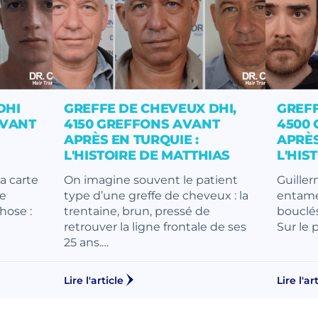
DHI
GREFFE DE CHEVEUX DHI,
GREFF
AVANT
4150 GREFFONS AVANT
4500
APRÈS EN TURQUIE :
APRÈS
L'HISTOIRE DE MATTHIAS
L'HIS
la carte
On imagine souvent le patient
Guiller
ne
type d’une greffe de cheveux : la
entamé
hose :
trentaine, brun, pressé de
bouclés
retrouver la ligne frontale de ses
Sur le 
25 ans.…
Lire l'article
Lire l'ar