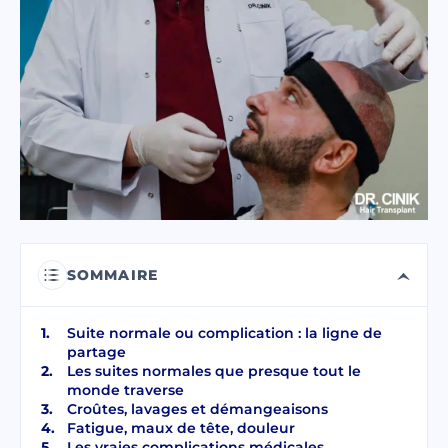
J'ai lu et j'accepte les termes de la
politique de confidentialité.
J’ai lu et j’accepte le Consentement pour
Message Électronique Commercial
.
ENVOYER
SOMMAIRE
Suite normale ou complication : la ligne de
partage
Les suites normales que presque tout le
monde traverse
Croûtes, lavages et démangeaisons
Fatigue, maux de tête, douleur
Les vraies complications médicales