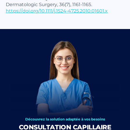
Dermatologic Surgery, 36(7), 1161-1165.
https://doi.org/10.1111/j.1524-4725.2010.01601.x
Découvrez la solution adaptée à vos besoins
CONSULTATION CAPILLAIRE